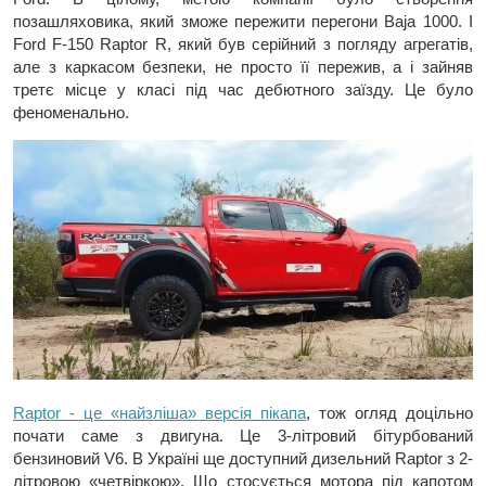
позашляховика, який зможе пережити перегони Baja 1000. І
Ford F-150 Raptor R, який був серійний з погляду агрегатів,
але з каркасом безпеки, не просто її пережив, а і зайняв
третє місце у класі під час дебютного заїзду. Це було
феноменально.
Raptor - це «найзліша» версія пікапа
, тож огляд доцільно
почати саме з двигуна. Це 3-літровий бітурбований
бензиновий V6. В Україні ще доступний дизельний Raptor з 2-
літровою «четвіркою». Що стосується мотора під капотом