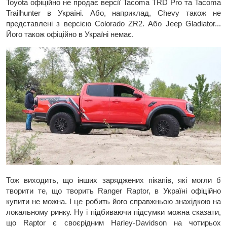
Toyota офіційно не продає версії Taсoma TRD Pro та Tacoma
Trailhunter в Україні. Або, наприклад, Chevy також не
представлені з версією Colorado ZR2. Або Jeep Gladiator...
Його також офіційно в Україні немає.
Тож виходить, що інших заряджених пікапів, які могли б
творити те, що творить Ranger Raptor, в Україні офіційно
купити не можна. І це робить його справжньою знахідкою на
локальному ринку. Ну і підбиваючи підсумки можна сказати,
що Raptor є своєрідним Harley-Davidson на чотирьох