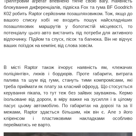
Трилітровий агрегат впевнено тягне свою вагу. Наявність
блокування диференціалів, підвіска Fox та гума BF Goodrich
К02 робить Raptor серйозним позашляховиком. Тож, якщо до
вашого списку хобі не входить пошук найскладніших
позашляхових маршрутів у болотистій місцевості, то
потенціалу цього авто вистачить під потреби для активного
відпочинку. Підйом та спуск, пісок та багнюка. Він не відчує
ваших поїздок на кемпінг, від слова зовсім.
В місті Raptor також ігнорує наявність ям, «лежачих
поліціянтів», люків і бордюрів. Проте габарити, витрата
палива та шум від гуми, стануть тими компромісами, які
треба приймати як плату за класний офроуд. Що стосується
керування пікапа, то тут теж без зайвих зауважень. Кермо
ізольоване від дороги, в міру важке на зусилля і в цілому
пасує цьому автомобілю. По габаритах на дорозі та за її
межами, Raptor здається більшим, ніж він є. Але з його
кліренсом і пластиковими накладками особливо
перейматись не варто.