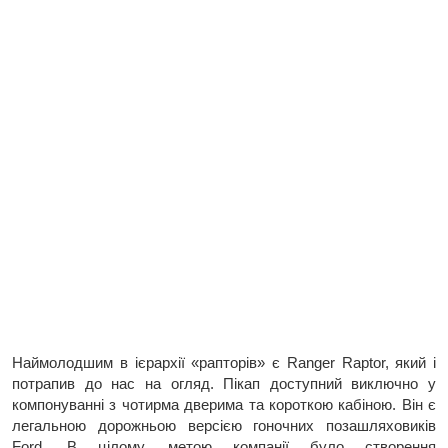
Наймолодшим в ієрархії «рапторів» є Ranger Raptor, який і
потрапив до нас на огляд. Пікап доступний виключно у
компонуванні з чотирма дверима та короткою кабіною. Він є
легальною дорожньою версією гоночних позашляховиків
Ford. В цілому, метою компанії було створення