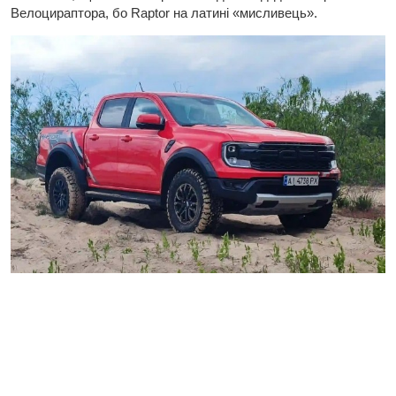
Велоцираптора, бо Raptor на латині «мисливець».