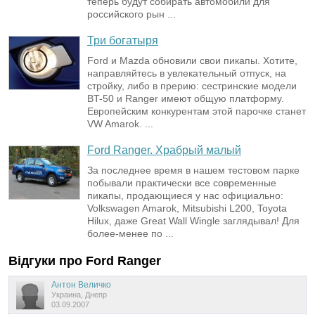
теперь будут собирать автомобили для
российского рын ...
Три богатыря
Ford и Mazda обновили свои пикапы. Хотите,
направляйтесь в увлекательный отпуск, на
стройку, либо в прерию: сестринские модели
BT-50 и Ranger имеют общую платформу.
Европейским конкурентам этой парочке станет
VW Amarok. ...
Ford Ranger. Храбрый малый
За последнее время в нашем тестовом парке
побывали практически все современные
пикапы, продающиеся у нас официально:
Volkswagen Amarok, Mitsubishi L200, Toyota
Hilux, даже Great Wall Wingle заглядывал! Для
более-менее по ...
Відгуки про
Ford
Ranger
Антон Величко
Украина, Днепр
03.09.2007