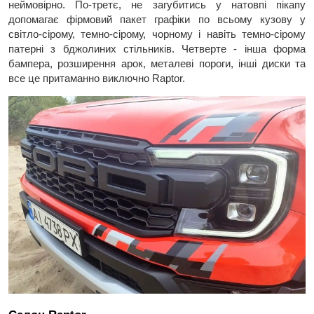
неймовірно. По-третє, не загубитись у натовпі пікапу
допомагає фірмовий пакет графіки по всьому кузову у
світло-сірому, темно-сірому, чорному і навіть темно-сірому
патерні з бджолиних стільників. Четверте - інша форма
бампера, розширення арок, металеві пороги, інші диски та
все це притаманно виключно Raptor.