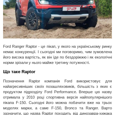
Ford Ranger Raptor - це пікап, у якого на українському ринку
немає конкуренції. І сьогодні ми поговоримо, чим зумовлена
його висока вартість, як він їде по бездоріжжю і як екологічні
норми зрізали у нього майже третину потужності.
Що таке Raptor
Позначення Raptor компанія Ford використовує для
найагресивніших своїх позашляховиків, більшість з яких є
продуктом підрозділу Ford Performance. Вперше цю назву
отримала у 2010 році спортивна версія найпопулярнішого
пікапа F-150. Сьогодні його можна побачити вже на трьох
моделях марки, а саме F-150, Bronco та Ranger. Варто
зазначити, що назва Raptor походить від динозавра-хижака