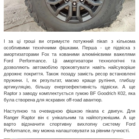
І за ці гроші ви отримуєте потужний пікап з кількома
особливими технічними фішками. Перша - це підвіска з
амортизаторами Fox та кованими алюмінієвими важелями
Ford Performance. Ці амортизатори технологічні та
дозволяють автомобілю проковтувати навіть найсуворіше
дорожнє покриття. Також позаду замість ресор встановлені
пружини. І, як результат, маємо краще руління, глибшу
артикуляцію, більшу енергоефективність підвіски. А ще
Raptor з заводу комплектується гумою BF Goodrich К02, яка
була створена для яскравих off-road авантюр.
Наступною та очевидною фішкою пікапа є двигун. Для
Ranger Raptor він є унікальним та найпотужнішим. А ще
варто відзначити спортивну вихлопну систему Ford
Performance, яку можна налаштовувати за рівним гучності.