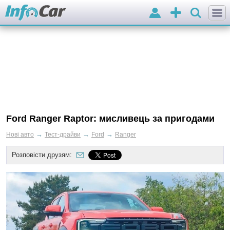
Вхід
Додати
оголошення
Ford Ranger Raptor: мисливець за пригодами
→
→
→
Нові авто
Тест-драйви
Ford
Ranger
Розповісти друзям: