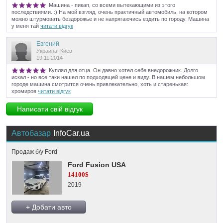
Машина - пикап, со всеми вытекающими из этого
последствиями. :) На мой взгляд, очень практичный автомобиль, на котором
можно штурмовать бездорожье и не напрягаючись ездить по городу. Машина
у меня тай
читати відгук
Евгений
Украина, Киев
19.11.2014
Куплял для отца. Он давно хотел себе внедорожник. Долго
искал - но все таки нашел по подходящей цене и виду. В нашем небольшом
городе машина смотрится очень привлекательно, хоть и старенькая:
хромиров
читати відгук
Написати свій відгук
Автобазар
InfoCar.ua
Продаж б/у Ford
Ford Fusion USA
14100$
2019
+ Добати авто