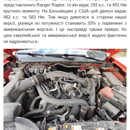
представленого Ranger Raptor, то він відає 292 к.с. та 491 Нм
крутного моменту. На Батьківщині у США цей двигун видає
482 к.с. та 583 Нм. Тож якщо дивитися зі сторони нашої
версії, різниця по потужності становить 33% у порівнянні з
американською версією. І це насправді трішки прикро, бо
ціни європейської та американської версії моделі фактично
не відрізняються.