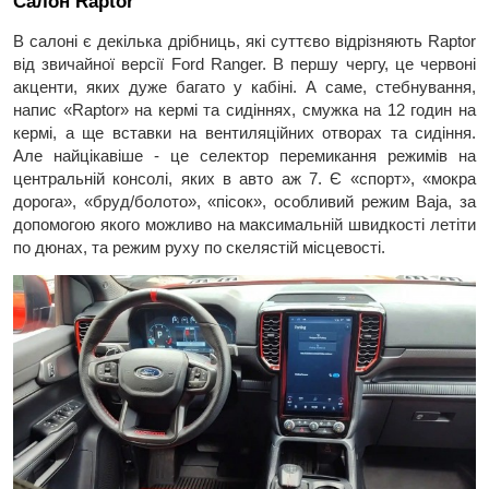
Салон Raptor
В салоні є декілька дрібниць, які суттєво відрізняють Raptor
від звичайної версії Ford Ranger. В першу чергу, це червоні
акценти, яких дуже багато у кабіні. А саме, стебнування,
напис «Raptor» на кермі та сидіннях, смужка на 12 годин на
кермі, а ще вставки на вентиляційних отворах та сидіння.
Але найцікавіше - це селектор перемикання режимів на
центральній консолі, яких в авто аж 7. Є «спорт», «мокра
дорога», «бруд/болото», «пісок», особливий режим Baja, за
допомогою якого можливо на максимальній швидкості летіти
по дюнах, та режим руху по скелястій місцевості.