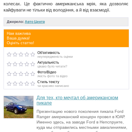
колесах. Це фактично американська мрія, яка дозволяє
кайфувати не тільки від володіння, а й від взаємодії.
Джерело:
Авто Центр
Нам важлива
Ваша думка!
Оцініть статтю!
Об'єктивність
неупередженість оцінки
Актуальність
цікаво було читати?
Фото/Відео
якість фото та відео
Стиль тексту
чи красиво написано
Для тех, кто мечтал об американском
пикапе
Презентацию нового поколения пикапа Ford
Ranger американский концерн провел в ЮАР.
Именно здесь, на заводе Ford в Непспруите,
куда мы отправились местными авиалиниями,