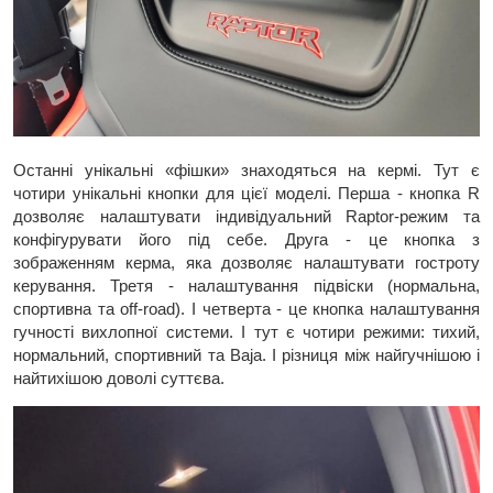
Останні унікальні «фішки» знаходяться на кермі. Тут є
чотири унікальні кнопки для цієї моделі. Перша - кнопка R
дозволяє налаштувати індивідуальний Raptor-режим та
конфігурувати його під себе. Друга - це кнопка з
зображенням керма, яка дозволяє налаштувати гостроту
керування. Третя - налаштування підвіски (нормальна,
спортивна та off-road). І четверта - це кнопка налаштування
гучності вихлопної системи. І тут є чотири режими: тихий,
нормальний, спортивний та Baja. І різниця між найгучнішою і
найтихішою доволі суттєва.