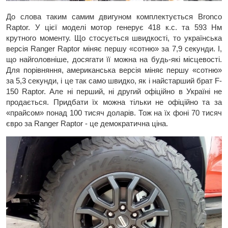
До слова таким самим двигуном комплектується Bronco
Raptor. У цієї моделі мотор генерує 418 к.с. та 593 Нм
крутного моменту. Що стосується швидкості, то українська
версія Ranger Raptor міняє першу «сотню» за 7,9 секунди. І,
що найголовніше, досягати її можна на будь-які місцевості.
Для порівняння, американська версія міняє першу «сотню»
за 5,3 секунди, і це так само швидко, як і найстарший брат F-
150 Raptor. Але ні перший, ні другий офіційно в Україні не
продається. Придбати їх можна тільки не офіційно та за
«прайсом» понад 100 тисяч доларів. Тож на їх фоні 70 тисяч
євро за Ranger Raptor - це демократична ціна.