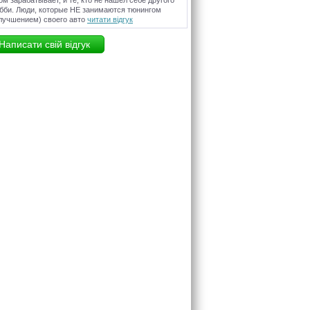
ом зарабатывает, и те, кто не нашел себе другого
бби. Люди, которые НЕ занимаются тюнингом
лучшением) своего авто
читати відгук
Написати свій відгук