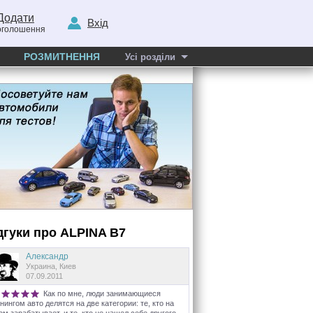
Додати
Вхід
оголошення
РОЗМИТНЕННЯ
Усі розділи
дгуки про
ALPINA
B7
Александр
Украина, Киев
07.09.2011
Как по мне, люди занимающиеся
нингом авто делятся на две категории: те, кто на