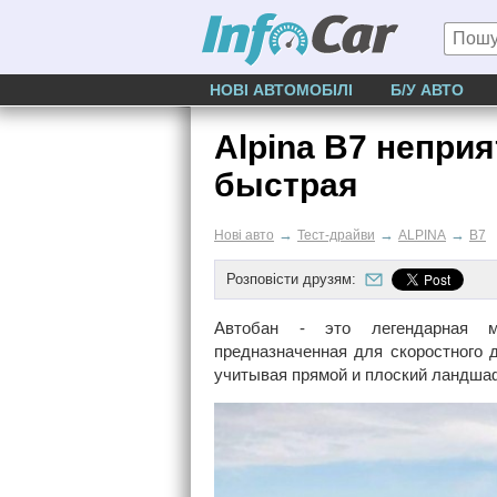
НОВІ АВТОМОБІЛІ
Б/У АВТО
Alpina B7 непри
быстрая
→
→
→
Нові авто
Тест-драйви
ALPINA
B7
Розповісти друзям:
Автобан - это легендарная мн
предназначенная для скоростного 
учитывая прямой и плоский ландшафт.