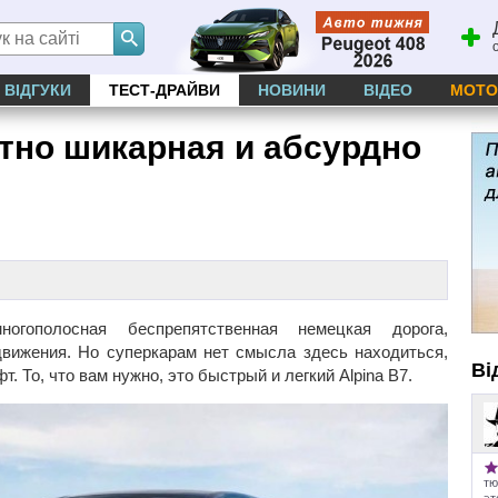
ВІДГУКИ
ТЕСТ-ДРАЙВИ
НОВИНИ
ВІДЕО
МОТО
ятно шикарная и абсурдно
огополосная беспрепятственная немецкая дорога,
движения. Но суперкарам нет смысла здесь находиться,
Ві
 То, что вам нужно, это быстрый и легкий Alpina B7.
тю