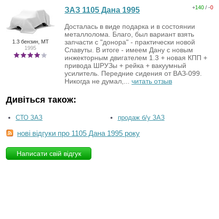
+
140
/ -
0
ЗАЗ 1105 Дана 1995
Досталась в виде подарка и в состоянии
металлолома. Благо, был вариант взять
запчасти с "донора" - практически новой
1.3 бензин, MT
1995
Славуты. В итоге - имеем Дану с новым
инжекторным двигателем 1.3 + новая КПП +
привода ШРУЗы + рейка + вакуумный
усилитель. Передние сидения от ВАЗ-099.
Никогда не думал,...
читать отзыв
Дивіться також:
СТО ЗАЗ
продаж б/у ЗАЗ
нові відгуки про 1105 Дана 1995 року
Написати свій відгук