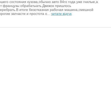
шего состояния кузова,обычно авто 84го года уже гнилые,а
ют французы обрабатыать.Движок пришлось
еребрать.В итоге безотказная рабочая машина,смешной
рогие запчасти и простота о...
читати відгук