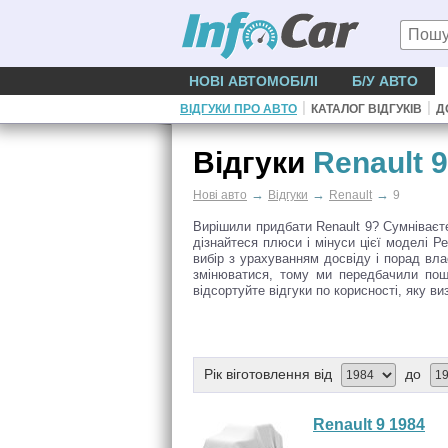
НОВІ АВТОМОБІЛІ
Б/У АВТО
|
|
ВІДГУКИ ПРО АВТО
КАТАЛОГ ВІДГУКІВ
Д
Відгуки
Renault 9
→
→
→
Нові авто
Відгуки
Renault
9
Вирішили придбати Renault 9? Сумніваєте
дізнайтеся плюси і мінуси цієї моделі 
вибір з урахуванням досвіду і порад влас
змінюватися, тому ми передбачили пош
відсортуйте відгуки по корисності, яку ви
Рік віготовлення від
до
Renault 9 1984