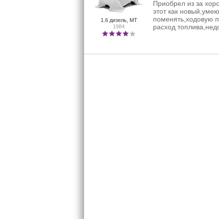
Приобрел из за хоро
этот как новый,уме
поменять,ходовую п
1.6 дизель, MT
расход топлива,недо
1984