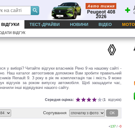
ВІДГУКИ
ТЕСТ-ДРАЙВИ
НОВИНИ
ВІДЕО
МОТО
ОДАТИ ВІДГУК
ся у виборі? Читайте відгуки власників Рено 9 на нашому сайті -
Рено. Наш каталог автоотзивов допоможе Вам зробити правильний
ників Renault 9. З року в рік як комплектація так і якість 9 може
ук відгуків за роком випуску автомобіля. Щоб заощадити час,
значили інші відвідувачі нашого сайту.
Середня оцінка:
(
1
відгуків)
Сортування
OK
+
137
/ -
0