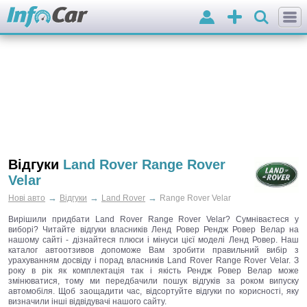
Вхід
Додати
оголошення
Відгуки
Land Rover Range Rover
Velar
→
→
→
Нові авто
Відгуки
Land Rover
Range Rover Velar
Вирішили придбати Land Rover Range Rover Velar? Сумніваєтеся у
виборі? Читайте відгуки власників Ленд Ровер Рендж Ровер Велар на
нашому сайті - дізнайтеся плюси і мінуси цієї моделі Ленд Ровер. Наш
каталог автоотзивов допоможе Вам зробити правильний вибір з
урахуванням досвіду і порад власників Land Rover Range Rover Velar. З
року в рік як комплектація так і якість Рендж Ровер Велар може
змінюватися, тому ми передбачили пошук відгуків за роком випуску
автомобіля. Щоб заощадити час, відсортуйте відгуки по корисності, яку
визначили інші відвідувачі нашого сайту.