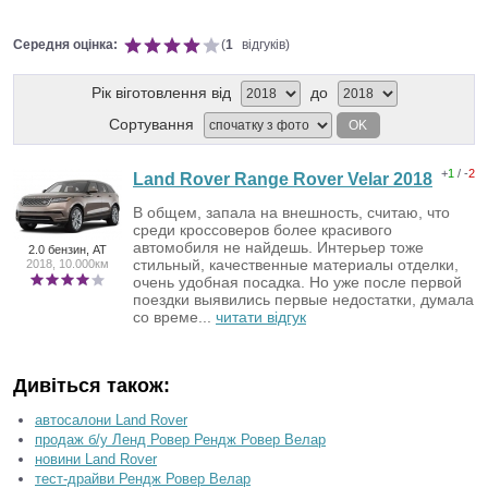
Середня оцінка:
(
1
відгуків)
Рік віготовлення від
до
Сортування
OK
+
1
/ -
2
Land Rover Range Rover Velar 2018
В общем, запала на внешность, считаю, что
среди кроссоверов более красивого
автомобиля не найдешь. Интерьер тоже
2.0 бензин, AT
стильный, качественные материалы отделки,
2018, 10.000км
очень удобная посадка. Но уже после первой
поездки выявились первые недостатки, думала
со време...
читати відгук
Дивіться також:
автосалони Land Rover
продаж б/у Ленд Ровер Рендж Ровер Велар
новини Land Rover
тест-драйви Рендж Ровер Велар