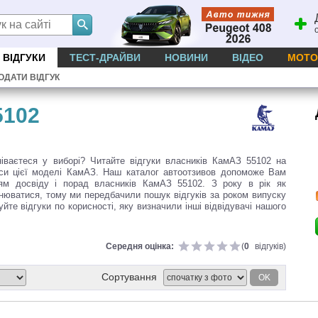
ВІДГУКИ
ТЕСТ-ДРАЙВИ
НОВИНИ
ВІДЕО
МОТО
ОДАТИ ВІДГУК
5102
ваєтеся у виборі? Читайте відгуки власників КамАЗ 55102 на
уси цієї моделі КамАЗ. Наш каталог автоотзивов допоможе Вам
ям досвіду і порад власників КамАЗ 55102. З року в рік як
інюватися, тому ми передбачили пошук відгуків за роком випуску
йте відгуки по корисності, яку визначили інші відвідувачі нашого
Середня оцінка:
(
0
відгуків)
Сортування
OK