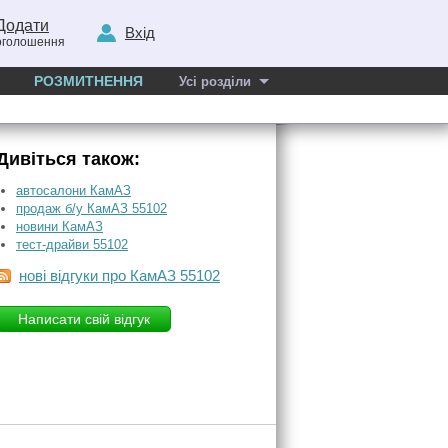
Додати
Вхід
оголошення
РОЗМИТНЕННЯ
Усі розділи
Дивіться також:
автосалони КамАЗ
продаж б/у КамАЗ 55102
новини КамАЗ
тест-драйви 55102
нові відгуки про КамАЗ 55102
Написати свій відгук