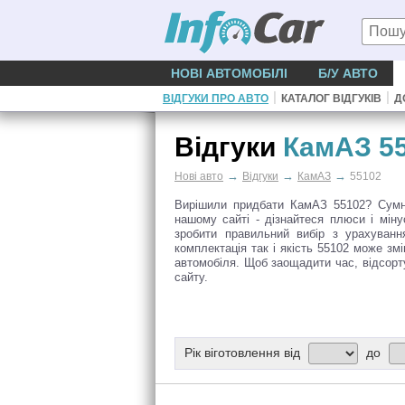
НОВІ АВТОМОБІЛІ
Б/У АВТО
|
|
ВІДГУКИ ПРО АВТО
КАТАЛОГ ВІДГУКІВ
Д
Відгуки
КамАЗ 5
→
→
→
Нові авто
Відгуки
КамАЗ
55102
Вирішили придбати КамАЗ 55102? Сумні
нашому сайті - дізнайтеся плюси і мін
зробити правильний вибір з урахуванн
комплектація так і якість 55102 може зм
автомобіля. Щоб заощадити час, відсорту
сайту.
Рік віготовлення від
до