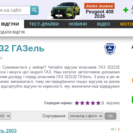
ВІДГУКИ
ТЕСТ-ДРАЙВИ
НОВИНИ
ВІДЕО
МОТО
ОДАТИ ВІДГУК
32 ГАЗель
ль
Сумніваєтеся у виборі? Читайте відгуки власників ГАЗ 322132
юси і мінуси цієї моделі ГАЗ. Наш каталог автоотзивов допоможе
ням досвіду і порад власників ГАЗ 322132 ГАЗель. З року в рік як
 може змінюватися, тому ми передбачили пошук відгуків за роком
ідсортуйте відгуки по корисності, яку визначили інші відвідувачі
Середня оцінка:
(
1
відгуків)
Сортування
OK
+
5
/ -
1
ль 2003