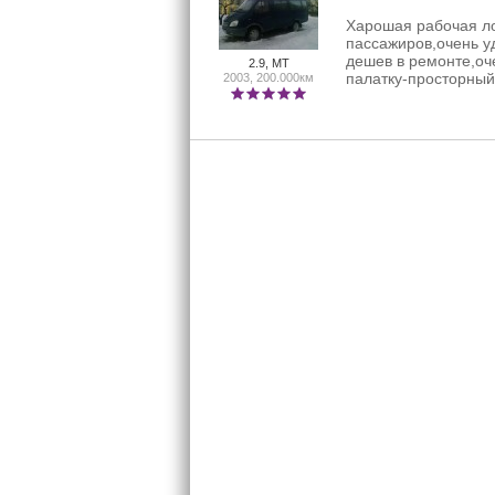
Харошая рабочая ло
пассажиров,очень у
дешев в ремонте,оч
2.9, MT
палатку-просторный
2003, 200.000км