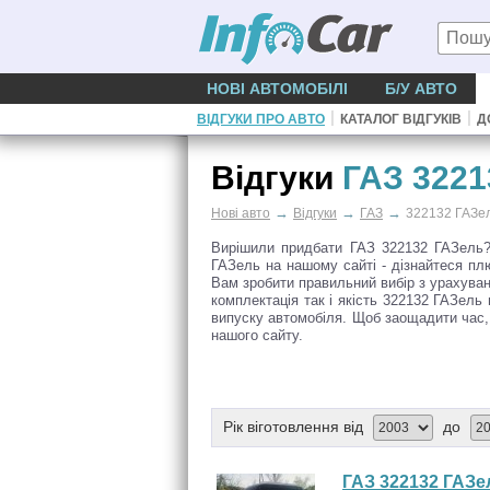
НОВІ АВТОМОБІЛІ
Б/У АВТО
|
|
ВІДГУКИ ПРО АВТО
КАТАЛОГ ВІДГУКІВ
Д
Відгуки
ГАЗ 3221
→
→
→
Нові авто
Відгуки
ГАЗ
322132 ГАЗе
Вирішили придбати ГАЗ 322132 ГАЗель? 
ГАЗель на нашому сайті - дізнайтеся пл
Вам зробити правильний вибір з урахуван
комплектація так і якість 322132 ГАЗель
випуску автомобіля. Щоб заощадити час, в
нашого сайту.
Рік віготовлення від
до
ГАЗ 322132 ГАЗе