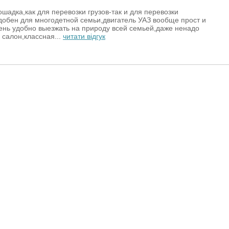
шадка,как для перевозки грузов-так и для перевозки
добен для многодетной семьи,двигатель УАЗ вообще прост и
ень удобно выезжать на природу всей семьей,даже ненадо
 салон,классная...
читати відгук