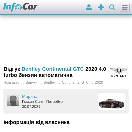
Вхід
Додати
оголошення
Відгук
Bentley Continental GTC
2020 4.0
turbo бензин автоматична
→
→
→
→
Нові авто
Відгуки
Bentley
Continental GTC
2020
Марина
Россия
Санкт-Петербург
30.07.2021
Інформація від власника