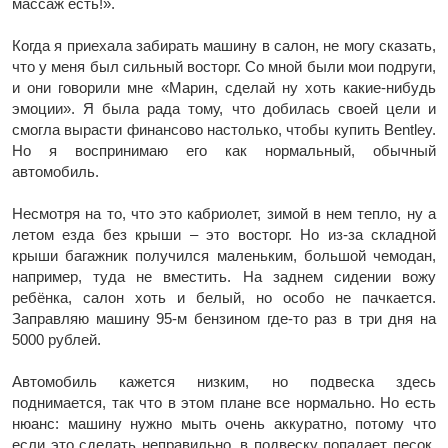
массаж есть!».
Когда я приехала забирать машину в салон, не могу сказать,
что у меня был сильный восторг. Со мной были мои подруги,
и они говорили мне «Марин, сделай ну хоть какие-нибудь
эмоции». Я была рада тому, что добилась своей цели и
смогла вырасти финансово настолько, чтобы купить Bentley.
Но я воспринимаю его как нормальный, обычный
автомобиль.
Несмотря на то, что это кабриолет, зимой в нем тепло, ну а
летом езда без крыши – это восторг. Но из-за складной
крыши багажник получился маленьким, большой чемодан,
например, туда не вместить. На заднем сидении вожу
ребёнка, салон хоть и белый, но особо не пачкается.
Заправляю машину 95-м бензином где-то раз в три дня на
5000 рублей.
Автомобиль кажется низким, но подвеска здесь
поднимается, так что в этом плане все нормально. Но есть
нюанс: машину нужно мыть очень аккуратно, потому что
если это сделать неправильно, в подвеску попадает песок,