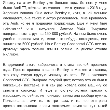
Я езжу на этом Bentley уже больше года. До него у меня
была Audi TT, жёлтая, из салона – ее я купила в 2018 году.
Хорошая машина. Она легче Bentley и, хотя, в ней меньше
«лошадей», она также быстро разгонялась. Мне нравилась
эта Audi, но её я подарила подписчице. Ещё у меня был
трёхлетний опыт вождения Daewoo Matiz. Покупала
подержанным, с рук, за 150 000 рублей. На нем было очень
удобно парковаться и, если что-нибудь покоцаешь, все
чинится за 5000 рублей. Но с Bentley Continental GTC все по-
другому: здесь только зимняя резина на дисках стоила
миллион.
Владелицей этого кабриолета я стала весной прошлого
года. Просто пришла в салон Bentley в Москве и сказала,
что хочу самую крутую машину из всех. Ей и оказался
Continental GTC. Выбрала голубой цвет, потому что он был в
ближайшей поставке, и я как раз хотела себе машину со
светлым салоном. И еще я сильно хотела кресла с
массажем, но сейчас не понимаю, зачем они вообще нужны.
Пользовалась ими только три раза, и то, все эти разы
просто показывала своим знакомым: «смотри, тут такой