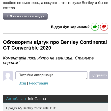
вообще не смотрюсь, а покупать что-то хуже Bentley я бы не
хотела.
+ Доповнити свій відгук
Відгук був корисним?
Обговорити відгук про Bentley Continental
GT Convertible 2020
Коментарів поки ніхто не залишив. Станьте
першим!
Потрібна авторизація
Відправити
Вхід
|
Реєстрація
Автобазар
InfoCar.ua
Продаж б/у Bentley Continental GTC