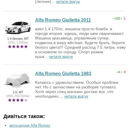
(летние)...
читати відгук
+
150
/ -
1
Alfa Romeo Giulietta 2011
взял 1.4 170лс. машина просто бомба. в
городе вторая. едешь, люди шеи сваричивают.
Машина красавица, управление супер,
1.4 бензин, MT
подвеска в меру жёсткая. будете брать, берите
2011, 1.500км
белого цвета!!! Средний расход 7.5 литра. езжу
в основном по городу. Спорт режим
куша...
читати відгук
+
4
/ -
3
Alfa Romeo Giulietta 1983
Катаюсь с удовольствием. Особых проблем
нет. Но с запчастями на разборке туговато.
Хотя через спец-магазин достаю все ,что
1.6, MT
необходимо....
читати відгук
1983, 450.000км
Дивіться також:
автосалони Alfa Romeo