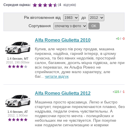
Середня оцінка:
(
4
відгуків)
Рік віготовлення від
до
Сортування
OK
+
0
/ -
0
Alfa Romeo Giulietta 2010
Купив, але через пів року продав, машина
пирємна, надійна, гарний інтерєр, в цілому
сучасна, та без явних недоліків, просторий
1.4 бензин, MT
салон, багажник, досить міцна підвіска, але при
2010, 190.000км
всіх перевагах, як Альфа Ромео не
сприймаєтся, дуже мало характеру, але
баг...
читати відгук
+
115
/ -
1
Alfa Romeo Giulietta 2012
Машинка просто красавица. Легко и быстро
стартует, передачи переключаются плавно, без
надрыва, педали очень чувствительны. А
1.4 бензин, AT
подвесочки просто мечта - полицейских и
2012, 1.900км
небольших ям не чувствуется. При покупке
нам подарили сигнализацию и коврики