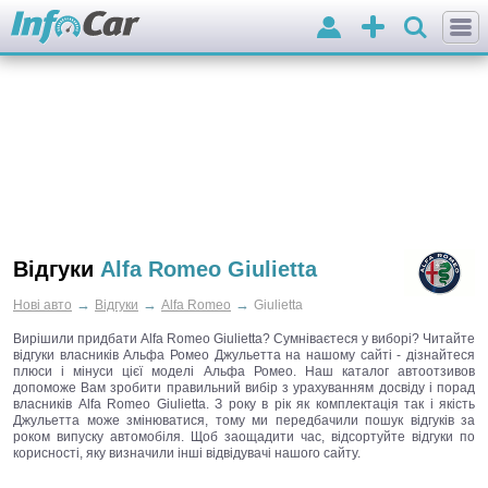
Вхід
Додати
оголошення
Відгуки
Alfa Romeo Giulietta
→
→
→
Нові авто
Відгуки
Alfa Romeo
Giulietta
Вирішили придбати Alfa Romeo Giulietta? Сумніваєтеся у виборі? Читайте
відгуки власників Альфа Ромео Джульетта на нашому сайті - дізнайтеся
плюси і мінуси цієї моделі Альфа Ромео. Наш каталог автоотзивов
допоможе Вам зробити правильний вибір з урахуванням досвіду і порад
власників Alfa Romeo Giulietta. З року в рік як комплектація так і якість
Джульетта може змінюватися, тому ми передбачили пошук відгуків за
роком випуску автомобіля. Щоб заощадити час, відсортуйте відгуки по
корисності, яку визначили інші відвідувачі нашого сайту.