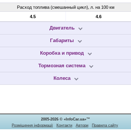
Расход топлива (смешанный цикл), л. на 100 км
4.5
4.6
Двигатель
Габариты
Коробка и привод
Тормозная система
Колеса
2005-2026 © «InfoCar.ua»™
Розміщення інформації
Контакти
Автори
Правила сайту