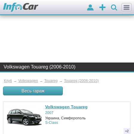
Вхід
Додати
оголошення
Volkswagen Touareg (2006-2010)
→
→
→
Клуб
Volkswagen
Touareg
Touareg (2006-2010)
Весь гараж
Volkswagen Touareg
2007
Украина, Симферополь
S-Class
+2