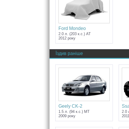
Ford Mondeo
2.0 л. (203 к.с.) AT
2012 року
Їздив раніше
Geely CK-2
Ss
1.5 л. (94 к.с.) MT
2.0 
2009 року
201