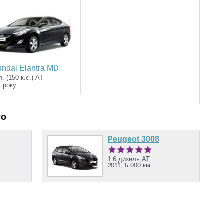
ndai Elantra MD
л. (150 к.с.) AT
1 року
то
Peugeot 3008
1.6 дизель AT
2011, 5.000 км