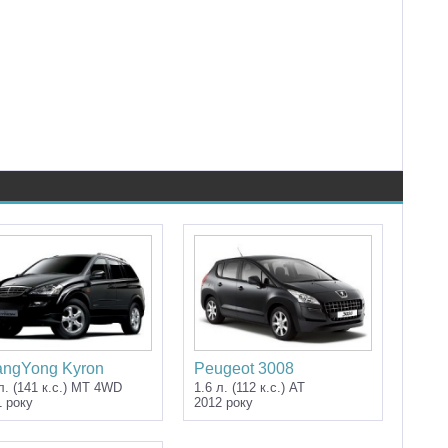
angYong Kyron
Peugeot 3008
л. (141 к.с.) MT 4WD
1.6 л. (112 к.с.) AT
1 року
2012 року