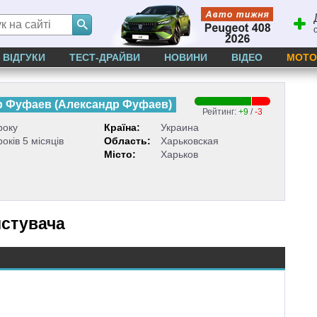
ВІДГУКИ
ТЕСТ-ДРАЙВИ
НОВИНИ
ВІДЕО
МОТО
р Фуфаев
(
Александр Фуфаев
)
Рейтинг:
+9
/
-3
року
Країна:
Украина
років 5 місяців
Область:
Харьковская
Місто:
Харьков
истувача