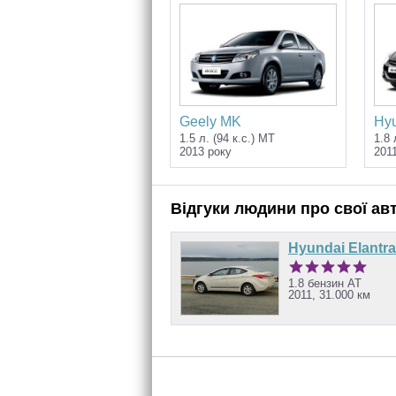
Geely MK
Hyu
1.5 л. (94 к.с.) MT
1.8 
2013 року
201
Відгуки людини про свої ав
Hyundai Elantra
1.8 бензин AT
2011, 31.000 км