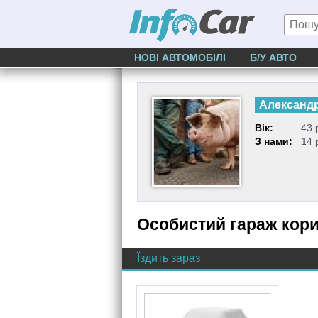
НОВІ АВТОМОБІЛІ
Б/У АВТО
Александ
Вік:
43 
З нами:
14 
Особистий гараж кор
Їздить зараз