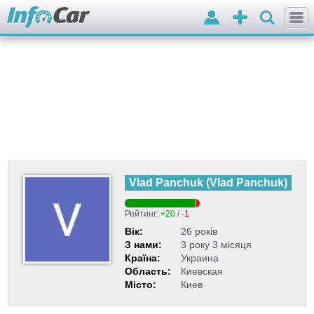
Вхід
Додати
оголошення
Vlad Panchuk
(
Vlad Panchuk
)
Рейтинг:
+20
/
-1
Вік:
26 років
З нами:
3 року 3 місяця
Країна:
Украина
Область:
Киевская
Місто:
Киев