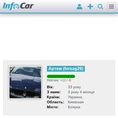
Вхід
Додати
оголошення
Артем
(
forsag29
)
Рейтинг:
+12
/
-0
Вік:
33 року
З нами:
3 року 4 місяця
Країна:
Украина
Область:
Киевская
Місто:
Боярка