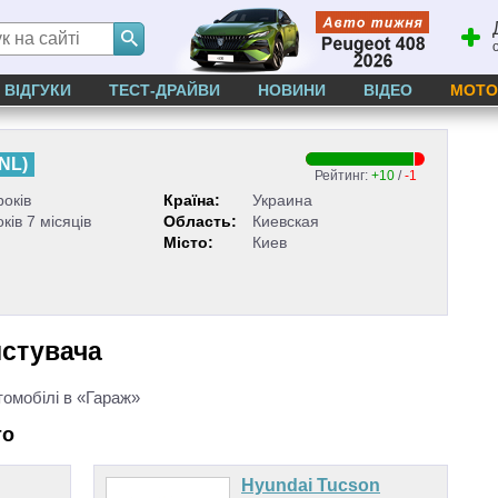
ВІДГУКИ
ТЕСТ-ДРАЙВИ
НОВИНИ
ВІДЕО
МОТО
NL
)
Рейтинг:
+10
/
-1
років
Країна:
Украина
оків 7 місяців
Область:
Киевская
Місто:
Киев
истувача
томобілі в «Гараж»
то
Hyundai Tucson