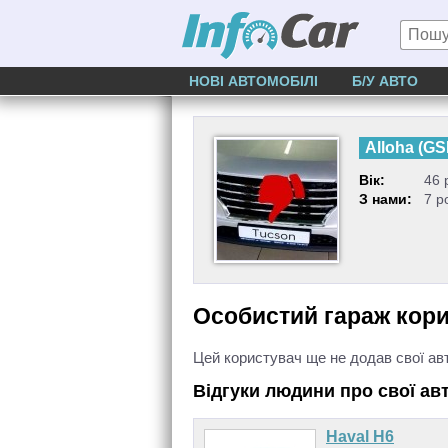
НОВІ АВТОМОБІЛІ
Б/У АВТО
Alloha
(
GS
Вік:
46 
З нами:
7 р
Особистий гараж кор
Цей користувач ще не додав свої ав
Відгуки людини про свої ав
Haval H6