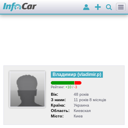
Вхід
Додати
оголошення
Владимир
(
vladimir.p
)
Рейтинг:
+10
/
-3
Вік:
48 років
З нами:
11 років 8 місяців
Країна:
Украина
Область:
Киевская
Місто:
Киев