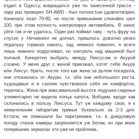
ездил в Одессу, вовращался уже по занесенной трассе -
пару раз проверял SH-AWD - был полностью удовлетворен,
поначалу ехал 70-80, но после привыкания спокойно шел
100, при этом полность контролируя автомобиль. В занос
уйти так и не удалось. Один раз поймал гаву - чуть фуру на
спуске у Нечаяного не догнал, пришлось доволно резко
педальку тормоза нажать, зад немного повилял, я всего
лишь немного подруливал, но контроль над машиной был
полный. Конкретно выбрать между Лексусом и Акурой
сложно. У меня друг с женой приезжал, хотят себе Акуру
или Лексус брать, после того как жена за рулем посидела,
они отказались от Акуры, т.к. оба они небольшого роста,
худощавые и в салоне чувствовали себя не комфортно,
терялись. Жена при максимальной высоте подушки сиденья
элементарно не видела конца капота. Вобщем, вроде как
склонились в пользу Лексуса. Тут уж каждому свое, я к
немаленьким габаритам привык буквально за 2-3 дня.
Кстати, не помешали бы парктроники, т.к. в дождливую
погоду глазок камеры загрязняется уж бегом, но при моих
теперешних зеркалах это уже не проблема.