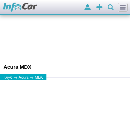
Вхід
Додати
оголошення
Acura MDX
→
→
Клуб
Acura
MDX