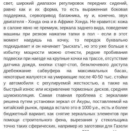
свет, широкий диапазон регулировок передних сидений,
равно как и их форма, то есть выраженная боковая
поддержка, сервопривод багажника, ну и, конечно, звук
двигателя - Хонда она и в Африке Хонда. Не нравится: кожа
в салоне явно не премиум, зеркала заднего вида, поведение
машины при резком нажатии тапки в пол - если в этот
момент наедишь на кочку, то передок буквально
подкидывает и он начинает "рыскать", но это уже больше к
избытку мощности можно отнести, редкие пробивания
подвески при наезде на крупные кочки на трассе, отсутствие
датчика дождя, кнопки старт-стоп, безключевого доступа
дребежжание сабвуфера на максимальных басах,
некоторые жалуются на умирающие после 40-50 тыс. стойки
у автомобиля с регулируемой жесткостью, а также на
быстрый износ или искривление тормозных дисков, средняя
шумоизоляция. Самая главная проблема с зеркалами
решена путем установки зеркал от Акуры, поставляемой на
китайский рынок, правда встало это в 1000 у.е., есть и более
бюджетный вариант, как снятие зеркальных элементов при
помощи строительного фена, вырезания у стекольщика
точно таких сферических, например из заготовки для Газели