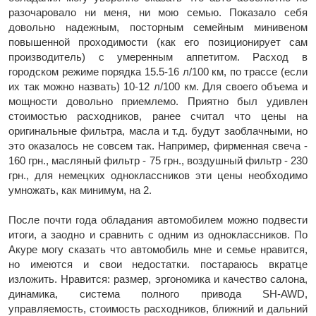
разочаровало ни меня, ни мою семью. Показало себя
довольно надежным, посторным семейным минивеном
повышенной проходимости (как его позиционирует сам
производитель) с умеренным аппетитом. Расход в
городском режиме порядка 15.5-16 л/100 км, по трассе (если
их так можно назвать) 10-12 л/100 км. Для своего объема и
мощности довольно приемлемо. Приятно был удивлен
стоимостью расходников, ранее считал что цены на
оригинальные фильтра, масла и т.д. будут заоблачными, но
это оказалось не совсем так. Например, фирменная свеча -
160 грн., масляный фильтр - 75 грн., воздушный фильтр - 230
грн., для немецких одноклассников эти цены необходимо
умножать, как минимум, на 2.
После почти года обладания автомобилем можно подвести
итоги, а заодно и сравнить с одним из одноклассников. По
Акуре могу сказать что автомобиль мне и семье нравится,
но имеются и свои недостатки. постараюсь вкратце
изложить. Нравится: размер, эргономика и качество салона,
динамика, система полного привода SH-AWD,
управляемость, стоимость расходников, ближний и дальний