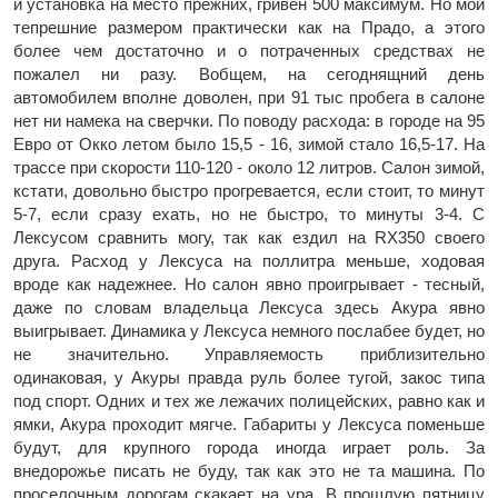
и установка на место прежних, гривен 500 максимум. Но мои
тепрешние размером практически как на Прадо, а этого
более чем достаточно и о потраченных средствах не
пожалел ни разу. Вобщем, на сегоднящний день
автомобилем вполне доволен, при 91 тыс пробега в салоне
нет ни намека на сверчки. По поводу расхода: в городе на 95
Евро от Окко летом было 15,5 - 16, зимой стало 16,5-17. На
трассе при скорости 110-120 - около 12 литров. Салон зимой,
кстати, довольно быстро прогревается, если стоит, то минут
5-7, если сразу ехать, но не быстро, то минуты 3-4. С
Лексусом сравнить могу, так как ездил на RX350 своего
друга. Расход у Лексуса на поллитра меньше, ходовая
вроде как надежнее. Но салон явно проигрывает - тесный,
даже по словам владельца Лексуса здесь Акура явно
выигрывает. Динамика у Лексуса немного послабее будет, но
не значительно. Управляемость приблизительно
одинаковая, у Акуры правда руль более тугой, закос типа
под спорт. Одних и тех же лежачих полицейских, равно как и
ямки, Акура проходит мягче. Габариты у Лексуса поменьше
будут, для крупного города иногда играет роль. За
внедорожье писать не буду, так как это не та машина. По
проселочным дорогам скакает на ура. В прошлую пятницу