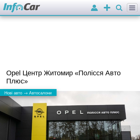
Вхід
Додати
оголошення
Opel Центр Житомир «Полісся Авто
Плюс»
→
Нові авто
Автосалони