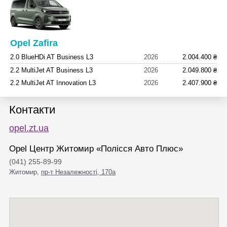
Opel Zafira
2.0 BlueHDi AT Business L3
2026
2.004.400 ₴
2.2 MultiJet AT Business L3
2026
2.049.800 ₴
2.2 MultiJet AT Innovation L3
2026
2.407.900 ₴
Контакти
opel.zt.ua
Opel Центр Житомир «Полісся Авто Плюс»
(041) 255-89-99
Житомир,
пр-т Незалежності, 170а