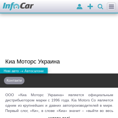
Вхід
Додати
оголошення
Киа Моторс Украина
→
Нові авто
Автосалони
Контакти
ООО «Киа Моторс Украина» является официальным
дистрибьютором марки с 1996 года. Kia Motors Co является
одним из крупнейших и давних автопроизводителей в мире.
Первый слог, «Ки», в слове «Киа» значит – «выйти во весь
мир». Второй слог, «а», значит «Азия». Следовательно, слово
читати далі