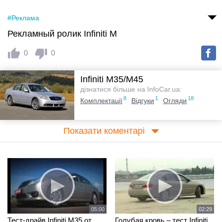
#Реклама
Рекламный ролик Infiniti M
0
0
Infiniti M35/M45
дізнатися більше на InfoCar.ua:
8
1
18
Комплектації
Відгуки
Огляди
Показати коментарі
05:00
02:29
Тест-драйв Infiniti M35 от
Голубая кровь – тест Infiniti