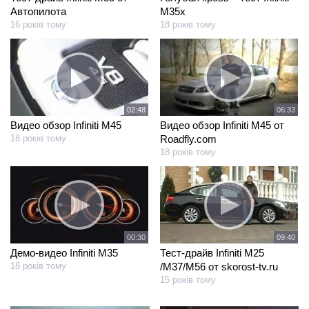
Автопилота
M35x
16 років тому
18 років тому
02:48
06:33
Видео обзор Infiniti M45
Видео обзор Infiniti M45 от
18 років тому
Roadfly.com
18 років тому
00:30
09:40
Демо-видео Infiniti M35
Тест-драйв Infiniti M25
18 років тому
/M37/M56 от skorost-tv.ru
15 років тому