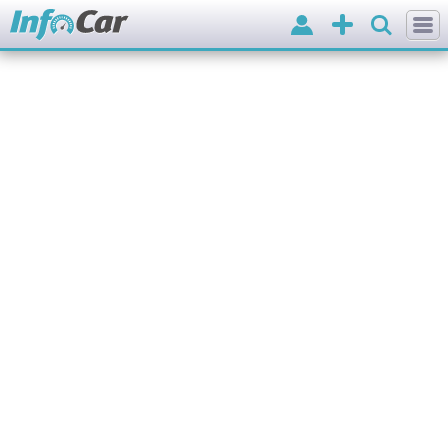
Вхід
Додати
оголошення