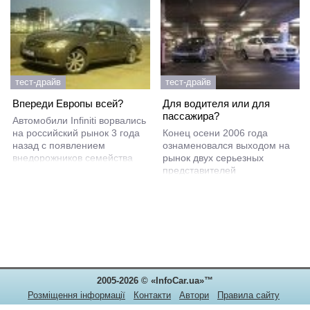
тест-драйв
тест-драйв
Впереди Европы всей?
Для водителя или для
пассажира?
Автомобили Infiniti ворвались
на российский рынок 3 года
Конец осени 2006 года
назад с появлением
ознаменовался выходом на
внедорожников семейства
рынок двух серьезных
FX. Спортивный силуэт,
представителей
объединенный с солидным
автомобильного бизнес-
клиренсом и гигантскими 20-
класса. Мы поспешили
дюймовыми колесами,
свести их в сравнительном
привлекли массу
тесте. Итак, с одной стороны,
покупателей готовых
имеет место мощная
выложить за машину от 80
попытка Volvo втиснуться,
тысяч долларов.
наконец, в престижнейший
сегмент авторынка.
2005-2026 © «InfoCar.ua»™
Розміщення інформації
Контакти
Автори
Правила сайту
Конфіденційність