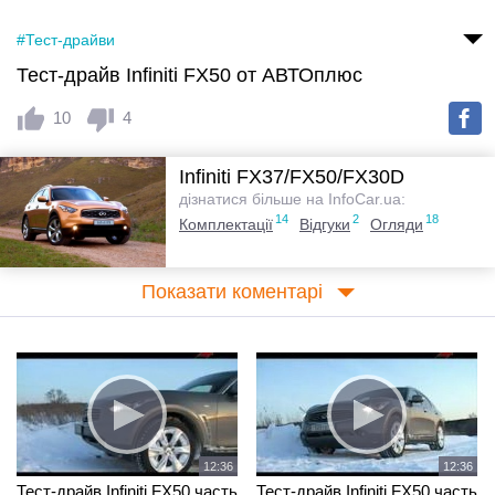
#Тест-драйви
Тест-драйв Infiniti FX50 от АВТОплюс
10
4
Infiniti FX37/FX50/FX30D
дізнатися більше на InfoCar.ua:
14
2
18
Комплектації
Відгуки
Огляди
Показати коментарі
12:36
12:36
Тест-драйв Infiniti FX50 часть
Тест-драйв Infiniti FX50 часть