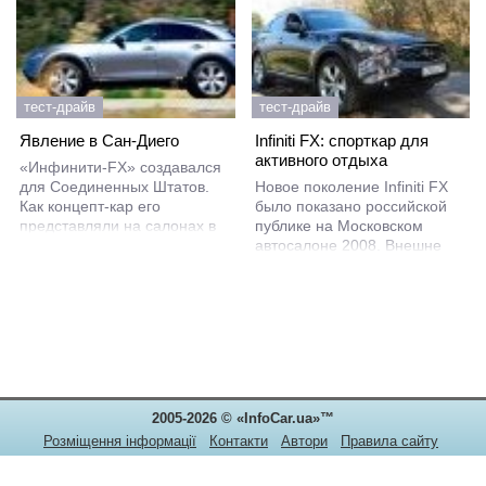
тест-драйв
тест-драйв
Явление в Сан-Диего
Infiniti FX: спорткар для
активного отдыха
«Инфинити-FX» создавался
для Соединенных Штатов.
Новое поколение Infiniti FX
Как концепт-кар его
было показано российской
представляли на салонах в
публике на Московском
Детройте в 2001 и 2002 гг.
автосалоне 2008. Внешне
Годом позже на
автомобиль изменился мало,
американскую землю ступил
были дополнительно
первый товарный FX. Но
подчеркнуты удачные
прошло пять лет, и чтобы
дизайнерские ходы
оживить продажи,
предыдущей модели.
обновление просто
необходимо. Тем более что с
тех пор FX стал популярен
2005-2026 © «InfoCar.ua»™
не только в Штатах.
Розміщення інформації
Контакти
Автори
Правила сайту
Конфіденційність