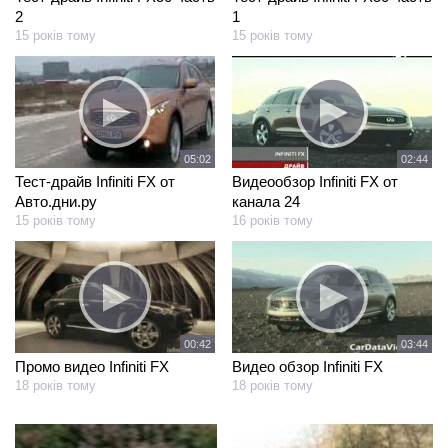
2
1
15 років тому
15 років тому
05:02
02:44
Тест-драйв Infiniti FX от
Видеообзор Infiniti FX от
Авто.дни.ру
канала 24
15 років тому
16 років тому
00:42
03:44
Промо видео Infiniti FX
Видео обзор Infiniti FX
18 років тому
18 років тому