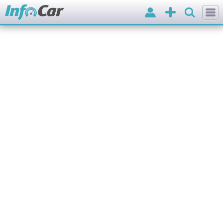
Вхід
Додати
оголошення