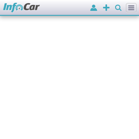
Вхід
Додати
оголошення