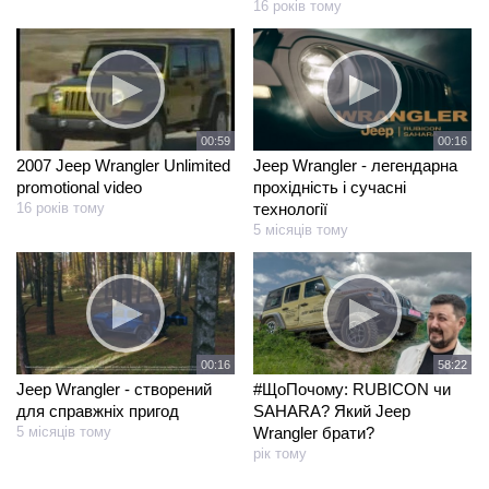
16 років тому
00:16
00:59
Jeep Wrangler - легендарна
2007 Jeep Wrangler Unlimited
прохідність і сучасні
promotional video
технології
16 років тому
5 місяців тому
00:16
58:22
Jeep Wrangler - створений
#ЩоПочому: RUBICON чи
для справжніх пригод
SAHARA? Який Jeep
5 місяців тому
Wrangler брати?
рік тому