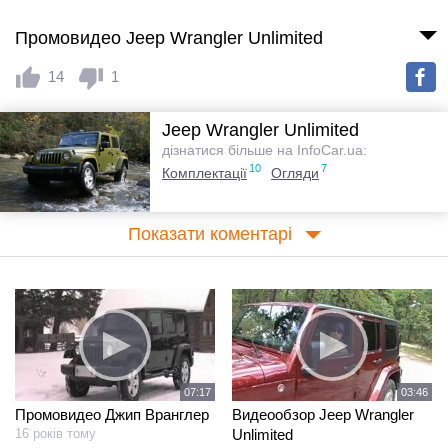
Промовидео Jeep Wrangler Unlimited
14
1
Jeep Wrangler Unlimited
дізнатися більше на InfoCar.ua:
10
7
Комплектації
Огляди
Показати коментарі
07:17
03:46
Промовидео Джип Вранглер
Видеообзор Jeep Wrangler
16 років тому
Unlimited