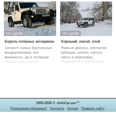
тест-драйв
тест-драйв
Король пляжных вечеринок
Хороший, лихой, злой
Сегмент самых брутальных
Рваные джинсы, клетчатая
внедорожников, чья
рубашка, шляпа, сапоги,
внешность, да и интерьер
лассо и револьвер…
созданы под диктат
Очередной герой Клинта
всемогущей машины
Иствуда? Безусловно! Ковбой
милитаризма, в последнее
– это не просто пастух,
время ощутимо теряет
перегоняющий скот по
поклонников.
прериям, или герой
вестернов, разряжающий
обойму в плохих парней.
2005-2026 © «InfoCar.ua»™
Розміщення інформації
Контакти
Автори
Правила сайту
Конфіденційність