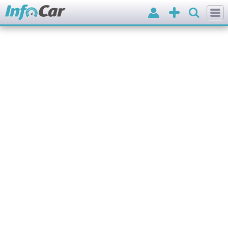
Вхід
Додати
оголошення