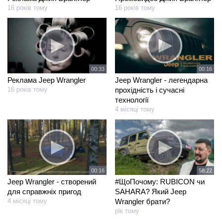
16 років тому
16 років тому
00:16
00:33
Jeep Wrangler - легендарна
Реклама Jeep Wrangler
прохідність і сучасні
16 років тому
технології
4 місяці тому
00:16
58:22
Jeep Wrangler - створений
#ЩоПочому: RUBICON чи
для справжніх пригод
SAHARA? Який Jeep
4 місяці тому
Wrangler брати?
рік тому