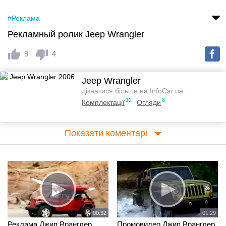
#Реклама
Рекламный ролик Jeep Wrangler
9
4
Jeep Wrangler
дізнатися більше на InfoCar.ua:
12
8
Комплектації
Огляди
Показати коментарі
00:32
01:29
Реклама Джип Вранглер
Промовидео Джип Вранглер