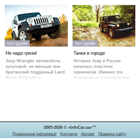
тест-драйв
тест-драйв
Не надо грязи!
Танки в городе
Jeep Wrangler автомобиль
История Jeep в России
культовый, не меньше чем
началась поистине
британский подданный Land
героически. Именно эти
Rover Defender и
безотказные внедорожники
многократные триумфаторы
поставлялись по ленд-лизу и
ралли Camel Trophy –
возили советских солдат и
внедорожники семейства
офицеров во время Великой
Discovery.
Отечественной, ещё задолго
до появления УАЗиков.
2005-2026 © «InfoCar.ua»™
Розміщення інформації
Контакти
Автори
Правила сайту