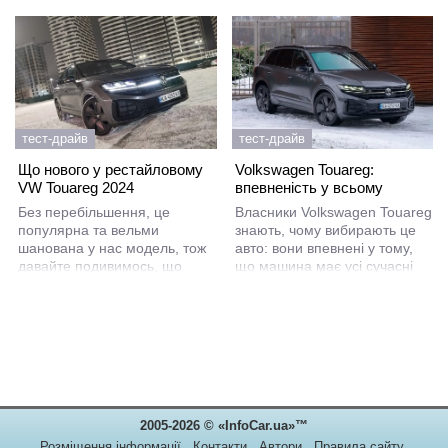
тест-драйв
тест-драйв
Що нового у рестайловому
Volkswagen Touareg:
VW Touareg 2024
впевненість у всьому
Без перебільшення, це
Власники Volkswagen Touareg
популярна та вельми
знають, чому вибирають це
шанована у нас модель, тож
авто: вони впевнені у тому,
давайте подивимось, що
що машина має усі сучасні
цікавого приніс їй рестайлінг.
необхідні технології, та не
підведе у будь-якій ситуації.
2005-2026 © «InfoCar.ua»™
Розміщення інформації
Контакти
Автори
Правила сайту