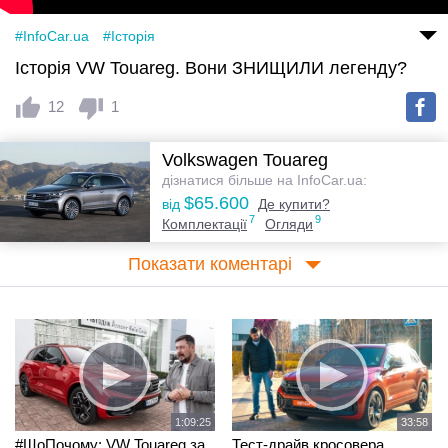
#InfoCar.ua
#Історія
Історія VW Touareg. Вони ЗНИЩИЛИ легенду?
12
1
Volkswagen Touareg
дізнатися більше на InfoCar.ua:
$65.600
від
Де купити?
7
9
Комплектації
Огляди
Показати коментарі
1:09:25
33:58
#ЩоПочому: VW Touareg за
Тест-драйв кросовера