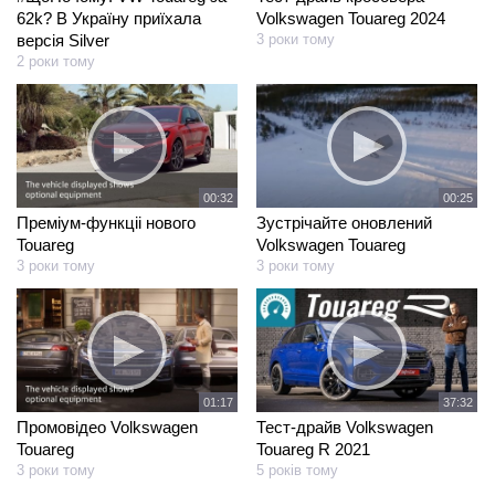
62k? В Україну приїхала
Volkswagen Touareg 2024
версія Silver
3 роки тому
2 роки тому
00:32
00:25
Преміум-функціі нового
Зустрічайте оновлений
Touareg
Volkswagen Touareg
3 роки тому
3 роки тому
01:17
37:32
Промовідео Volkswagen
Тест-драйв Volkswagen
Touareg
Touareg R 2021
3 роки тому
5 років тому