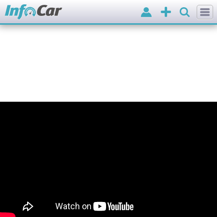
Вхід
Додати
оголошення