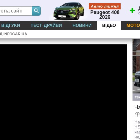
ВІДГУКИ
ТЕСТ-ДРАЙВИ
НОВИНИ
ВІДЕО
МОТО
ІД INFOCAR.UA
те
На
к
На
HS
ка
не