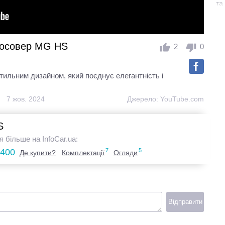
та
росовер MG HS
2
0
ильним дизайном, який поєднує елегантність і
7 жов. 2024
Джерело:
YouTube.com
S
я більше на InfoCar.ua:
.400
7
5
Де купити?
Комплектації
Огляди
Відправити