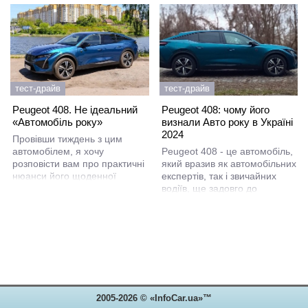
тест-драйв
тест-драйв
Peugeot 408. Не ідеальний
Peugeot 408: чому його
«Автомобіль року»
визнали Авто року в Україні
2024
Провівши тиждень з цим
автомобілем, я хочу
Peugeot 408 - це автомобіль,
розповісти вам про практичні
який вразив як автомобільних
нюанси його щоденної
експертів, так і звичайних
експлуатації, де не все
водіїв, ще задовго до
настільки райдужно, як то
отримання титулу
розповідають потенційним
«Автомобіль року в Україні
покупцям менеджери
2024».
автосалонів.
2005-2026 © «InfoCar.ua»™