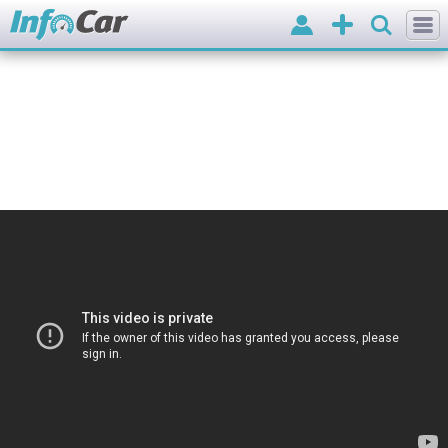
Вхід
Додати
оголошення