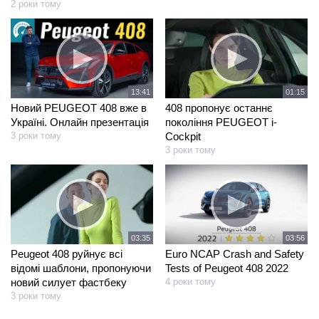
2 роки тому
13:41
01:15
Новий PEUGEOT 408 вже в
408 пропонує останнє
Україні. Онлайн презентація
покоління PEUGEOT i-
3 роки тому
Cockpit
3 роки тому
03:35
03:56
Peugeot 408 руйнує всі
Euro NCAP Crash and Safety
відомі шаблони, пропонуючи
Tests of Peugeot 408 2022
новий силует фастбеку
4 роки тому
3 роки тому