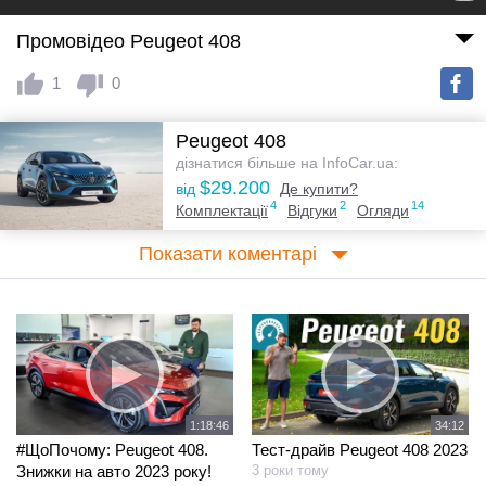
Промовідео Peugeot 408
1
0
Peugeot 408
дізнатися більше на InfoCar.ua:
$29.200
від
Де купити?
4
2
14
Комплектації
Відгуки
Огляди
Показати коментарі
1:18:46
34:12
#ЩоПочому: Peugeot 408.
Тест-драйв Peugeot 408 2023
Знижки на авто 2023 року!
3 роки тому