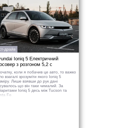
ст-драйв
undai Ioniq 5 Електричний
осовер з розгоном 5,2 с
очатку, коли я побачив це авто, то важко
ло взагалі зрозуміти якого Ioniq 5
зміру. Лише взявши до рук дані
ясувалось що він таки чималий. За
баритами Ioniq 5 десь між Tucson та
nta Fe.