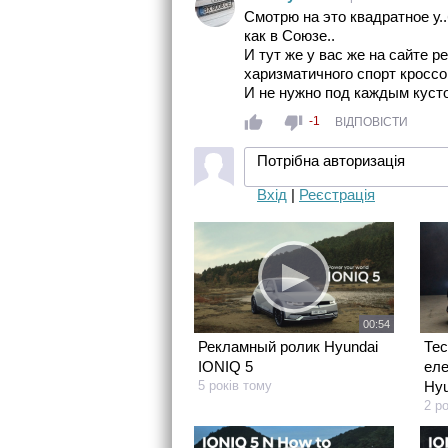
Смотрю на это квадратное у.
как в Союзе..
И тут же у вас же на сайте 
харизматичного спорт кросс
И не нужно под каждым куст
-1
ВІДПОВІСТИ
Потрібна авторизація
Вхід
|
Реєстрація
00:54
Рекламный ролик Hyundai
Тес
IONIQ 5
еле
5 років тому
Hyu
2 р