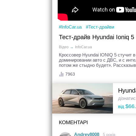
#InfoCar.ua
#Тест-драйви
Тест-драйв Hyundai Ioniq 5
→
Відео
InfoCar.ua
Кроссовер Hyundai IONIQ 5 стучит в 
доминировании авто с ДВС, и с инт
потом же стыдно будет». Рассказыв
7963
Hyund
дізнатис
$66
від
КОМЕНТАРІ
Andrey8008
5 років