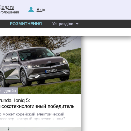
Додати
Вхід
оголошення
РОЗМИТНЕННЯ
Усі розділи
ст-драйв
undai Ioniq 5:
ысокотехнологичный победитель
о может корейский электрический
оссовер, который привезли к нам?