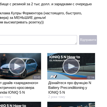
.бище с резиной за 2 тыс долл. и зарадками с очередью
реклама Купры Форментора (настоящего, быстрого,
овера) за МЕНЬШИЕ деньги!
ом высматривать розетку))
Відправити
33:43
02:04
т-драйв «зарядженого»
Дізнайтеся про функцію N
ктричного кросовера
Battery Preconditioning у
ndai IONIQ 5 N
IONIQ 5 N
оки тому
2 роки тому