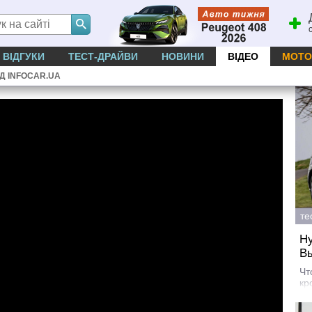
ВІДГУКИ
ТЕСТ-ДРАЙВИ
НОВИНИ
ВІДЕО
МОТО
ІД INFOCAR.UA
те
Hy
В
Чт
кр