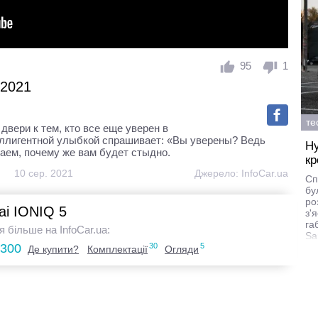
95
1
 2021
те
двери к тем, кто все еще уверен в
еллигентной улыбкой спрашивает: «Вы уверены? Ведь
Hy
аем, почему же вам будет стыдно.
кр
10 сер. 2021
Джерело:
InfoCar.ua
Сп
бу
ро
ai IONIQ 5
з'
га
я більше на InfoCar.ua:
Sa
.300
30
5
Де купити?
Комплектації
Огляди