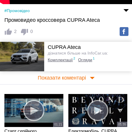
#Промовідео
Промовидео кроссовера СUPRA Ateca
2
0
CUPRA Ateca
дізнатися більше на InfoCar.ua:
2
1
Комплектації
Огляди
Показати коментарі
01:21
01:35
Старт серійного
Електромобіль, CUPRA