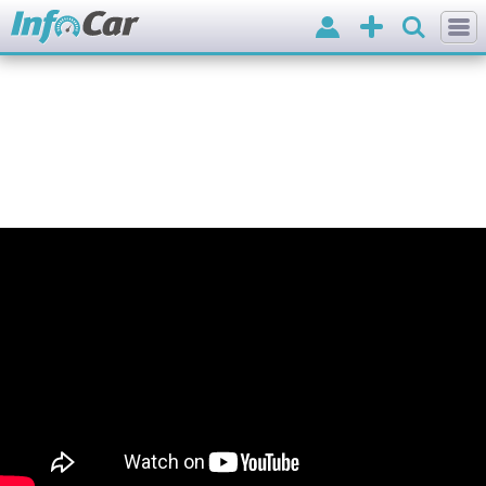
Вхід
Додати
оголошення