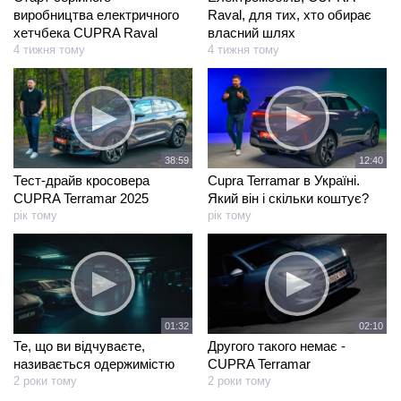
виробництва електричного
Raval, для тих, хто обирає
хетчбека CUPRA Raval
власний шлях
4 тижня тому
4 тижня тому
38:59
12:40
Тест-драйв кросовера
Cupra Terramar в Україні.
CUPRA Terramar 2025
Який він і скільки коштує?
рік тому
рік тому
01:32
02:10
Те, що ви відчуваєте,
Другого такого немає -
називається одержимістю
CUPRA Terramar
2 роки тому
2 роки тому