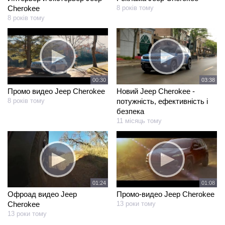
Cherokee
8 років тому
8 років тому
00:30
03:38
Промо видео Jeep Cherokee
Новий Jeep Cherokee -
8 років тому
потужність, ефективність і
безпека
11 місяць тому
01:24
01:08
Офроад видео Jeep
Промо-видео Jeep Cherokee
Cherokee
13 роки тому
13 роки тому