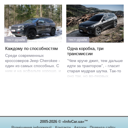
тест-драйв
тест-драйв
Каждому по способностям
Одна коробка, три
трансмиссии
Среди современных
кроссоверов Jeep Cherokee -
“Чем круче джип, тем дальше
один из самых способных. С
идти за трактором”, - гласит
ним и на асфальте хорошо, и
старая мудрая шутка. Так-то
на бездорожье не скучно.
оно так, но во-первых,
Только дизайн в нынешнем
сегодня у нас в руках не
поколении подкачал. Прямо
просто джип, а настоящий
скажем: страшноват был
Jeep. А во-вторых, это Jeep с
Cherokee. К счастью,
автоматом, который в случае
рестайлинг все изменил - в
чего можно выдергивать
лучшую сторону.
неограниченное количество
раз и буксировать на любое
расстояние, не опасаясь
2005-2026 © «InfoCar.ua»™
угробить трансмиссию.
Давайте разбираться, что там
Розміщення інформації
Контакти
Автори
Правила сайту