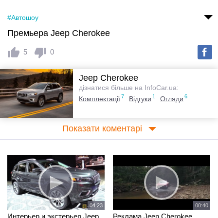
#Автошоу
Премьера Jeep Cherokee
5
0
Jeep Cherokee
дізнатися більше на InfoCar.ua:
7
1
6
Комплектації
Відгуки
Огляди
Показати коментарі
04:23
00:40
Интерьер и экстерьер Jeep
Реклама Jeep Cherokee