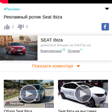
#Реклама
Рекламный ролик Seat Ibiza
2
0
SEAT Ibiza
дізнатися більше на InfoCar.ua:
15
4
Комплектації
Огляди
Показати коментарі
02:50
03:20
Обзор Seat Ibiza
Seat Ibiza на выставке