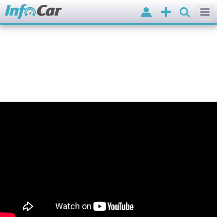
Вхід
Додати
оголошення