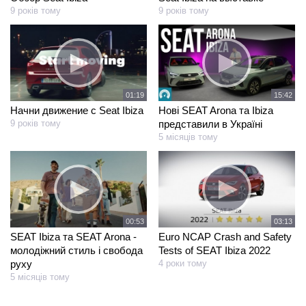
9 років тому
9 років тому
01:19
15:42
Начни движение с Seat Ibiza
Нові SEAT Arona та Ibiza
9 років тому
представили в Україні
5 місяців тому
00:53
03:13
SEAT Ibiza та SEAT Arona -
Euro NCAP Crash and Safety
молодіжний стиль і свобода
Tests of SEAT Ibiza 2022
руху
4 роки тому
5 місяців тому