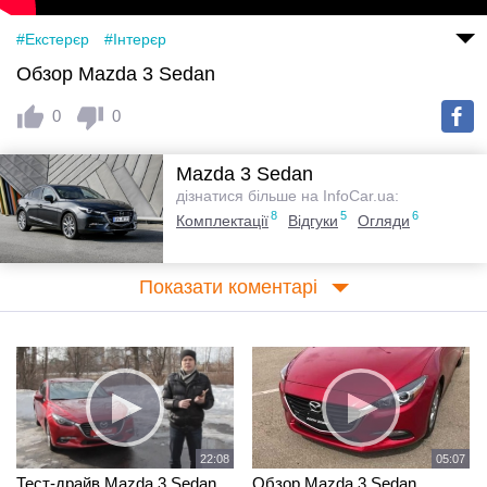
#Екстерєр
#Інтерєр
Обзор Mazda 3 Sedan
0
0
Mazda 3 Sedan
дізнатися більше на InfoCar.ua:
8
5
6
Комплектації
Відгуки
Огляди
Показати коментарі
22:08
05:07
Тест-драйв Mazda 3 Sedan
Обзор Mazda 3 Sedan