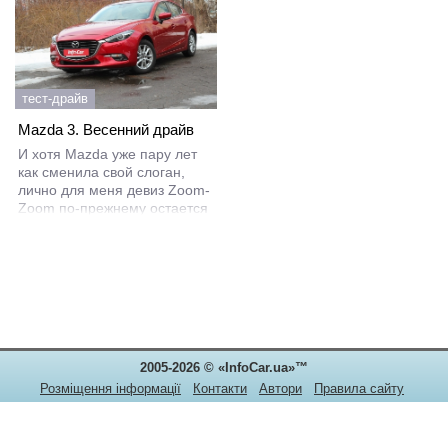
тест-драйв
Mazda 3. Весенний драйв
И хотя Mazda уже пару лет
как сменила свой слоган,
лично для меня девиз Zoom-
Zoom по-прежнему остается
самым подходящим для
автомобилей этого бренда.
Особенно, если речь идет о
небольших автомобилях с
достаточно мощным
двигателем. Таких,
например, как героиня
2005-2026 © «InfoCar.ua»™
Розміщення інформації
Контакти
Автори
Правила сайту
Конфіденційність