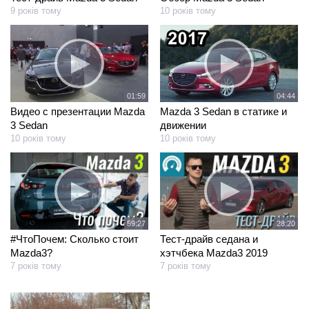
9 років тому
10 років тому
01:59
04:44
Видео с презентации Mazda
Mazda 3 Sedan в статике и
3 Sedan
движении
10 років тому
10 років тому
59:27
28:20
#ЧтоПочем: Сколько стоит
Тест-драйв седана и
Mazda3?
хэтчбека Mazda3 2019
7 років тому
7 років тому