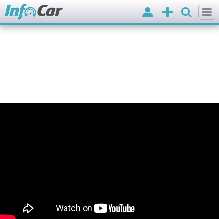
Вхід
Додати
оголошення