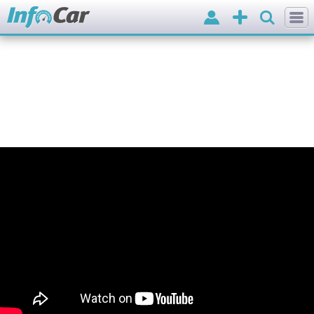
Вхід
Додати
оголошення