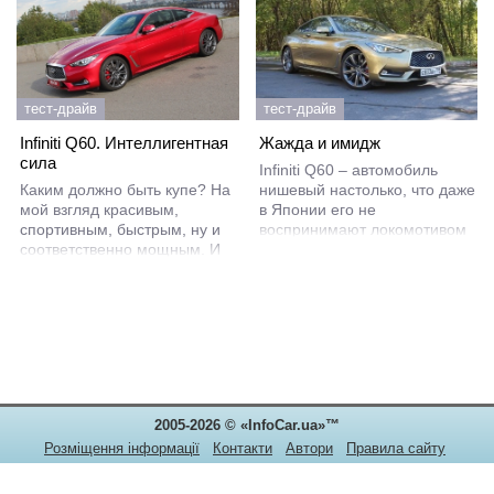
тест-драйв
тест-драйв
Infiniti Q60. Интеллигентная
Жажда и имидж
сила
Infiniti Q60 – автомобиль
Каким должно быть купе? На
нишевый настолько, что даже
мой взгляд красивым,
в Японии его не
спортивным, быстрым, ну и
воспринимают локомотивом
соответственно мощным. И
успешных продаж. Это чисто
сегодня как раз такой
имиджевый продукт,
автомобиль у нас на тест-
имеющий свою, крайне
драйве - это новый Infiniti
ограниченную аудиторию. В
Q60! Добирался он до нас
этом, собственно, было
значительно дольше, чем его
время убедиться на истории
брат седан Infiniti Q50,
его предшественника в
который побывал в
относительно благополучное
первое десятилетие
2005-2026 © «InfoCar.ua»™
двухтысячных.
Розміщення інформації
Контакти
Автори
Правила сайту
Конфіденційність