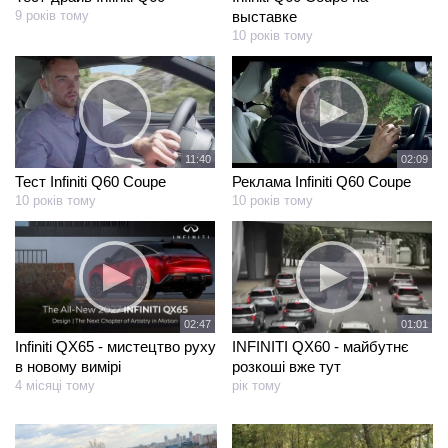
9 років тому
выставке
10 років тому
11:40
02:09
Тест Infiniti Q60 Coupe
Реклама Infiniti Q60 Coupe
10 років тому
10 років тому
02:47
01:01
Infiniti QX65 - мистецтво руху
INFINITI QX60 - майбутнє
в новому вимірі
розкоші вже тут
4 місяці тому
рік тому