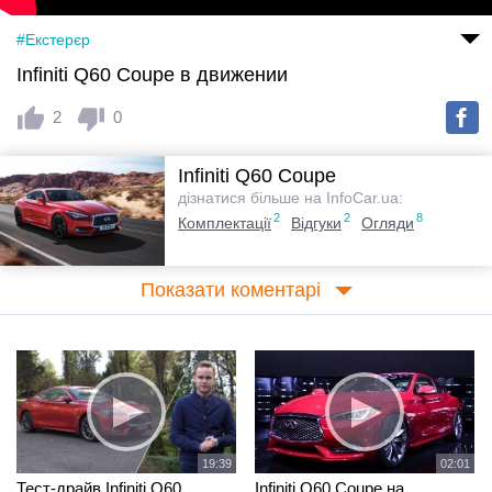
#Екстерєр
Infiniti Q60 Coupe в движении
2
0
Infiniti Q60 Coupe
дізнатися більше на InfoCar.ua:
2
2
8
Комплектації
Відгуки
Огляди
Показати коментарі
19:39
02:01
Тест-драйв Infiniti Q60
Infiniti Q60 Coupe на