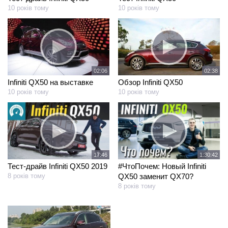
10 років тому
10 років тому
02:06
02:38
Infiniti QX50 на выставке
Обзор Infiniti QX50
10 років тому
10 років тому
17:46
1:30:42
Тест-драйв Infiniti QX50 2019
#ЧтоПочем: Новый Infiniti
8 років тому
QX50 заменит QX70?
8 років тому