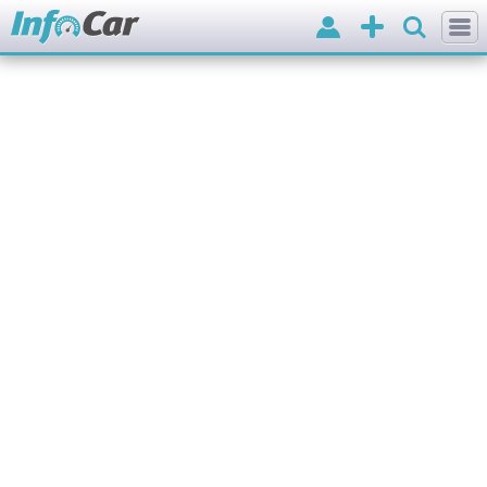
Вхід
Додати
оголошення