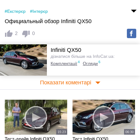
#Екстерєр
#Інтерєр
Официальный обзор Infiniti QX50
2
0
Infiniti QX50
дізнатися більше на InfoCar.ua:
4
6
Комплектації
Огляди
Показати коментарі
15:23
06:30
Тест-драйв Infiniti QX50
Тест Infiniti QX50