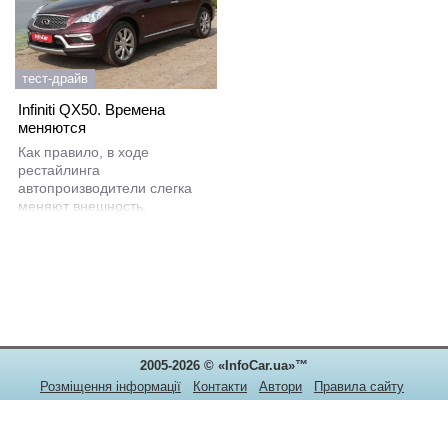
тест-драйв
Infiniti QX50. Времена
меняются
Как правило, в ходе
рестайлинга
автопроизводители слегка
меняют внешность,
добавляют новые цвета
кузова, немного
дорабатывают интерьер. По
большому счету, список
рестайлинговых новшеств
стандартен и типичен
независимо от
производителя. Но в Infiniti в
2005-2026 © «InfoCar.ua»™
этот раз решили сделать
иначе и
Розміщення інформації
Контакти
Автори
Правила сайту
Конфіденційність