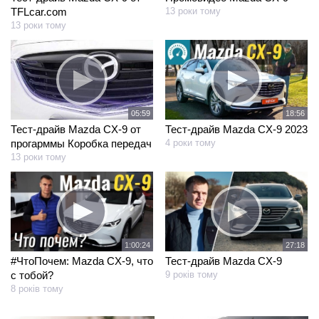
TFLcar.com
13 роки тому
13 роки тому
18:56
05:59
Тест-драйв Mazda CX-9 2023
Тест-драйв Mazda CX-9 от
4 роки тому
прогарммы Коробка передач
13 роки тому
1:00:24
27:18
#ЧтоПочем: Mazda CX-9, что
Тест-драйв Mazda CX-9
с тобой?
9 років тому
8 років тому