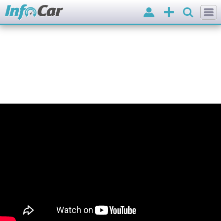
Вхід
Додати
оголошення