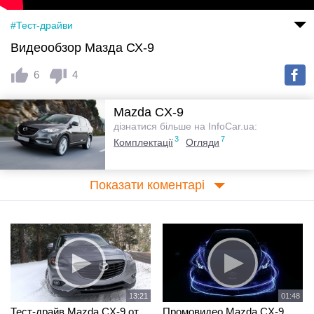
#Тест-драйви
Видеообзор Мазда СХ-9
6
4
Mazda CX-9
дізнатися більше на InfoCar.ua:
3
7
Комплектації
Огляди
Показати коментарі
13:21
01:48
Тест-драйв Mazda CX-9 от
Промовидео Mazda CX-9