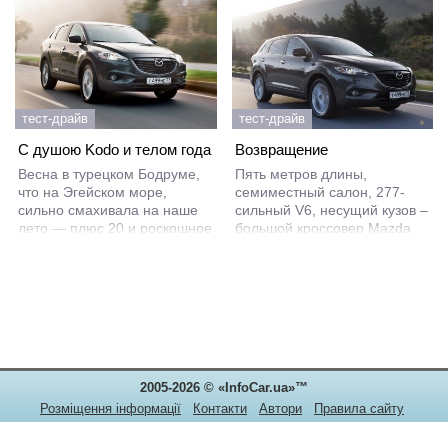
тест-драйв
тест-драйв
С душою Kodo и телом года
Возвращение
Весна в турецком Бодруме,
Пять метров длины,
что на Эгейском море,
семиместный салон, 277-
сильно смахивала на наше
сильный V6, несущий кузов –
лето — плюс 20 и роскошное
большой кроссовер Mazda
солнце! Нам с коллегой
CX-9 возвращается.
выдали СХ-9 и пожелали
успеха на пути к «Маленькой
России», как в Турции
называют Анталию, где
проживает около ста тысяч
наших сограждан.
2005-2026 © «InfoCar.ua»™
Розміщення інформації
Контакти
Автори
Правила сайту
Конфіденційність