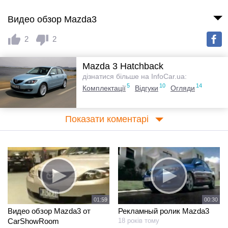
Видео обзор Mazda3
2
2
Mazda 3 Hatchback
дізнатися більше на InfoCar.ua:
5
10
14
Комплектації
Відгуки
Огляди
Показати коментарі
01:59
00:30
Видео обзор Mazda3 от
Рекламный ролик Mazda3
СarShowRoom
18 років тому