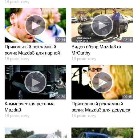
18 років тому
00:44
03:16
Прикольный рекламный
Видео обзор Mazda3 от
ролик Mazda3 для парней
MrCarthy
18 років тому
18 років тому
00:30
00:45
Коммерческая реклама
Прикольный рекламный
Mazda3
ролик Mazda3 для девушек
18 років тому
18 років тому