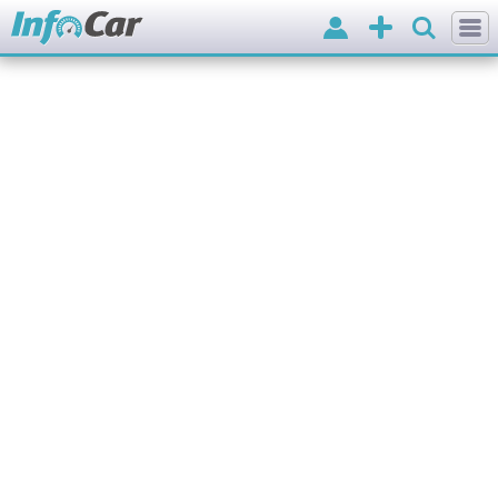
Вхід
Додати
оголошення