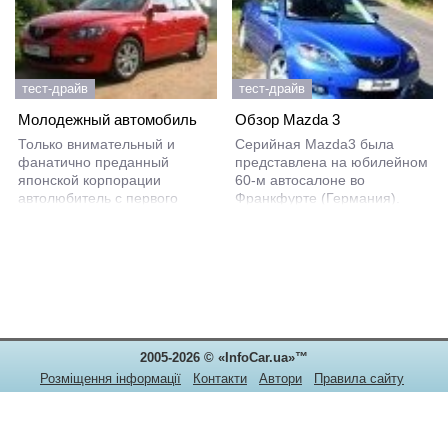
тест-драйв
тест-драйв
Молодежный автомобиль
Обзор Mazda 3
Только внимательный и
Серийная Mazda3 была
фанатично преданный
представлена на юбилейном
японской корпорации
60-м автосалоне во
автолюбитель с первого
Франкфурте (Германия).
взгляда будет способен
Концепт Mazda MX Sportif, на
отличить новую модель от
основе которого создавалась
предыдущей. Радиаторная
Mazda3, презентовали
решетка без верхней
раньше, весной 2003 г., на
накладки, слегка измененный
Женевском мотор-шоу. В
передний и задний бампера,
модельном ряду Mazda3
а также литые диски 16-го
занимает нишу между
диаметра – вот и все, что
моделями New Generation от
2005-2026 © «InfoCar.ua»™
может выдать новинку при
Mazda – Mazda2 и Mazda6.
взгляде любопытных глаз.
Розміщення інформації
Контакти
Автори
Правила сайту
Конфіденційність