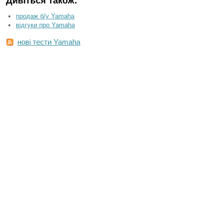
Дивіться також:
продаж б/у Yamaha
відгуки про Yamaha
нові тести Yamaha