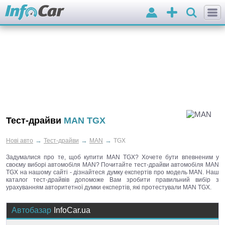
Вхід
Додати
оголошення
Тест-драйви
MAN TGX
→
→
→
Нові авто
Тест-драйви
MAN
TGX
Задумалися про те, щоб купити MAN TGX? Хочете бути впевненим у
своєму виборі автомобіля MAN? Почитайте тест-драйви автомобіля MAN
TGX на нашому сайті - дізнайтеся думку експертів про модель MAN. Наш
каталог тест-драйвів допоможе Вам зробити правильний вибір з
урахуванням авторитетної думки експертів, які протестували MAN TGX.
Автобазар
InfoCar.ua