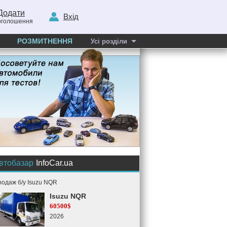
Додати
Вхід
оголошення
РОЗМИТНЕННЯ
Усі розділи
втобазар
InfoCar.ua
одаж б/у Isuzu NQR
Isuzu NQR
60500$
2026