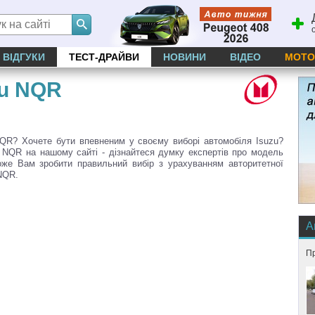
ВІДГУКИ
ТЕСТ-ДРАЙВИ
НОВИНИ
ВІДЕО
МОТО
zu NQR
QR? Хочете бути впевненим у своєму виборі автомобіля Isuzu?
u NQR на нашому сайті - дізнайтеся думку експертів про модель
оже Вам зробити правильний вибір з урахуванням авторитетної
 NQR.
А
Пр