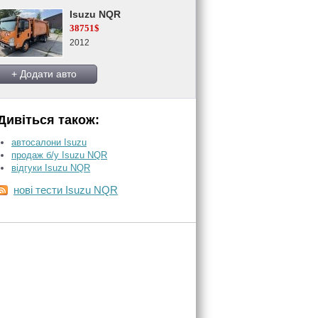
Isuzu NQR
38751$
2012
+ Додати авто
Дивіться також:
автосалони Isuzu
продаж б/у Isuzu NQR
відгуки Isuzu NQR
нові тести Isuzu NQR