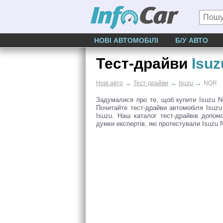
НОВІ АВТОМОБІЛІ
Б/У АВТО
Тест-драйви
Isu
→
→
→
Нові авто
Тест-драйви
Isuzu
NQR
Задумалися про те, щоб купити Isuzu N
Почитайте тест-драйви автомобіля Isuz
Isuzu. Наш каталог тест-драйвів допом
думки експертів, які протестували Isuzu