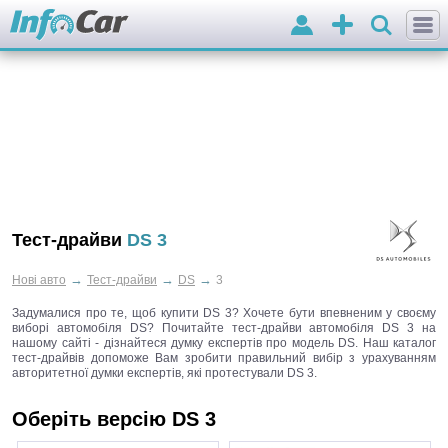
Вхід
Додати
оголошення
Тест-драйви
DS 3
→
→
→
Нові авто
Тест-драйви
DS
3
Задумалися про те, щоб купити DS 3? Хочете бути впевненим у своєму
виборі автомобіля DS? Почитайте тест-драйви автомобіля DS 3 на
нашому сайті - дізнайтеся думку експертів про модель DS. Наш каталог
тест-драйвів допоможе Вам зробити правильний вибір з урахуванням
авторитетної думки експертів, які протестували DS 3.
Оберіть версію DS 3