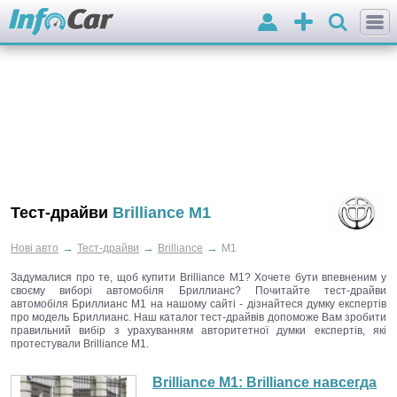
Вхід
Додати
оголошення
Тест-драйви
Brilliance M1
→
→
→
Нові авто
Тест-драйви
Brilliance
M1
Задумалися про те, щоб купити Brilliance M1? Хочете бути впевненим у
своєму виборі автомобіля Бриллианс? Почитайте тест-драйви
автомобіля Бриллианс M1 на нашому сайті - дізнайтеся думку експертів
про модель Бриллианс. Наш каталог тест-драйвів допоможе Вам зробити
правильний вибір з урахуванням авторитетної думки експертів, які
протестували Brilliance M1.
Brilliance M1:
Brilliance навсегда