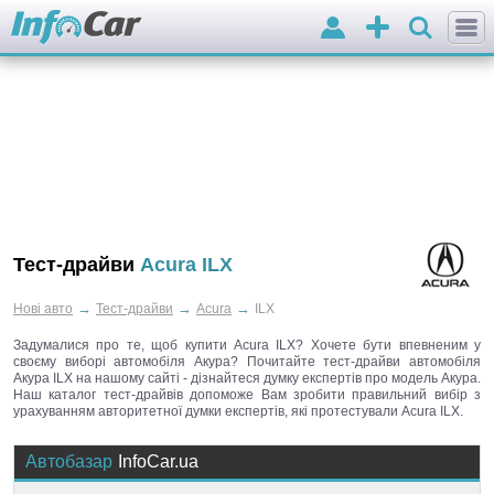
Вхід
Додати
оголошення
Тест-драйви
Acura ILX
→
→
→
Нові авто
Тест-драйви
Acura
ILX
Задумалися про те, щоб купити Acura ILX? Хочете бути впевненим у
своєму виборі автомобіля Акура? Почитайте тест-драйви автомобіля
Акура ILX на нашому сайті - дізнайтеся думку експертів про модель Акура.
Наш каталог тест-драйвів допоможе Вам зробити правильний вибір з
урахуванням авторитетної думки експертів, які протестували Acura ILX.
Автобазар
InfoCar.ua