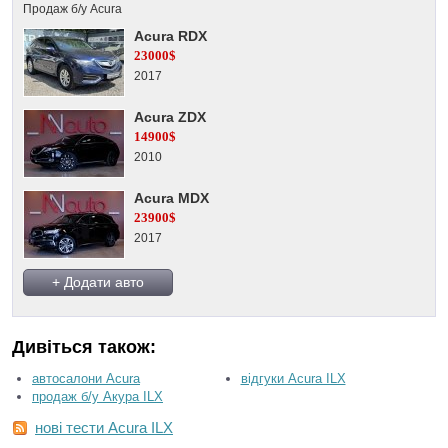
Продаж б/у Acura
Acura RDX
23000$
2017
Acura ZDX
14900$
2010
Acura MDX
23900$
2017
+ Додати авто
Дивіться також:
автосалони Acura
відгуки Acura ILX
продаж б/у Акура ILX
нові тести Acura ILX