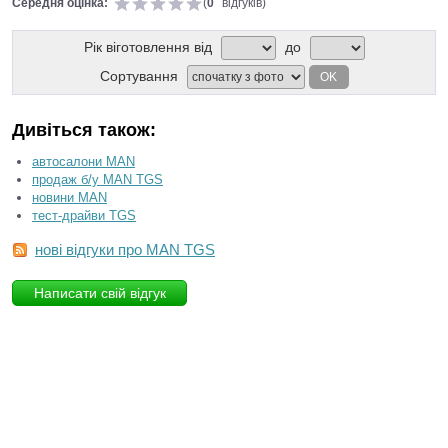
Середня оцінка:
(
0
відгуків)
Рік віготовлення від
до
Сортування
OK
Дивіться також:
автосалони MAN
продаж б/у MAN TGS
новини MAN
тест-драйви TGS
нові відгуки про MAN TGS
Написати свій відгук