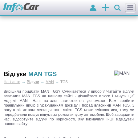
Вхід
Додати
оголошення
Відгуки
MAN TGS
→
→
→
Нові авто
Відгуки
MAN
TGS
Вирішили придбати MAN TGS? Сумніваєтеся у виборі? Читайте відгуки
власників MAN TGS на нашому сайті - дізнайтеся плюси і мінуси цієї
моделі MAN. Наш каталог автоотзивов допоможе Вам зробити
правильний вибір з урахуванням досвіду і порад власників MAN TGS. З
року в рік як комплектація так і якість TGS може змінюватися, тому ми
передбачили пошук відгуків за роком випуску автомобіля. Щоб заощадити
час, відсортуйте відгуки по корисності, яку визначили інші відвідувачі
нашого сайту.