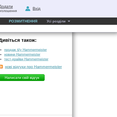
Додати
Вхід
оголошення
РОЗМИТНЕННЯ
Усі розділи
Дивіться також:
продаж б/у Hammermeister
новини Hammermeister
тест-драйви Hammermeister
нові відгуки про Hammermeister
Написати свій відгук