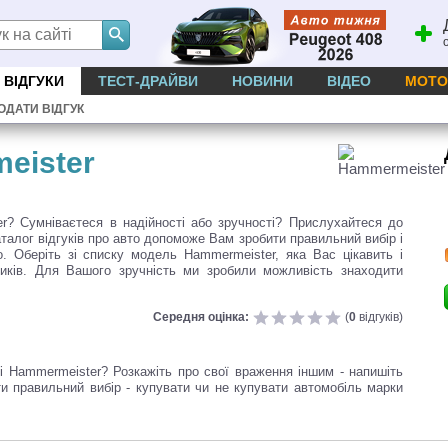
ВІДГУКИ
ТЕСТ-ДРАЙВИ
НОВИНИ
ВІДЕО
МОТО
ОДАТИ ВІДГУК
eister
? Сумніваєтеся в надійності або зручності? Прислухайтеся до
аталог відгуків про авто допоможе Вам зробити правильний вибір і
 Оберіть зі списку модель Hammermeister, яка Вас цікавить і
сників. Для Вашого зручність ми зробили можливість знаходити
Середня оцінка:
(
0
відгуків)
і Hammermeister? Розкажіть про свої враження іншим - напишіть
ти правильний вибір - купувати чи не купувати автомобіль марки