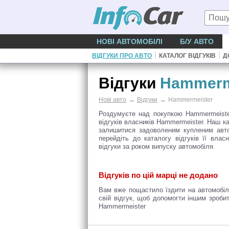
НОВІ АВТОМОБІЛІ
Б/У АВТО
|
|
ВІДГУКИ ПРО АВТО
КАТАЛОГ ВІДГУКІВ
Д
Відгуки
Hammerm
→
→
Нові авто
Відгуки
Hammermeister
Роздумуєте над покупкою Hammermeister
відгуків власників Hammermeister. Наш к
залишитися задоволеним купленим авто.
перейдіть до каталогу відгуків її вла
відгуки за роком випуску автомобіля.
Відгуків по цій марці не додано
Вам вже пощастило їздити на автомобіл
свій відгук, щоб допомогти іншим зроби
Hammermeister