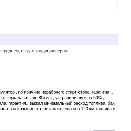
 всреднем, езжу с кондицыонером.
мулятор , по причине нерабочего старт-стопа, гарантия...
ого зеркала свыше 80км/ч , устранили шум на 60% ,
ала, гарантия.. выжал минемальный расход топлива, бак
мпьтор показывал что осталось ещо нна 120 км товлива в