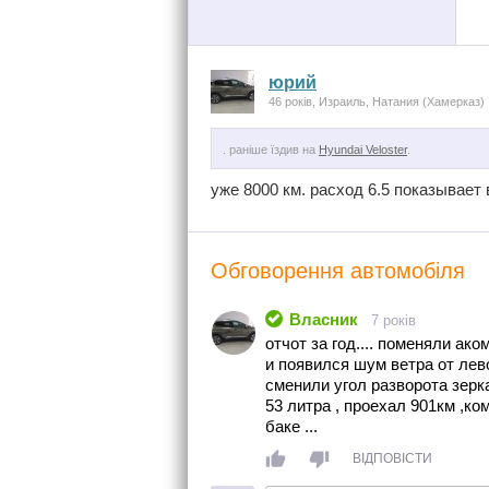
юрий
46 років, Израиль, Натания (Хамерказ)
. раніше їздив на
Hyundai Veloster
.
уже 8000 км. расход 6.5 показывает
Обговорення автомобіля
Власник
7 років
отчот за год.... поменяли ако
и появился шум ветра от лев
сменили угол разворота зерк
53 литра , проехал 901км ,ко
баке ...
ВІДПОВІСТИ