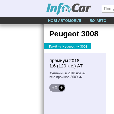
НОВІ АВТОМОБІЛІ
Б/У АВТО
Peugeot 3008
→
→
Клуб
Peugeot
3008
премиум 2018
1.6 (120 к.с.) AT
Куплений в 2018 новим
вже пройшов 8000 км
+0