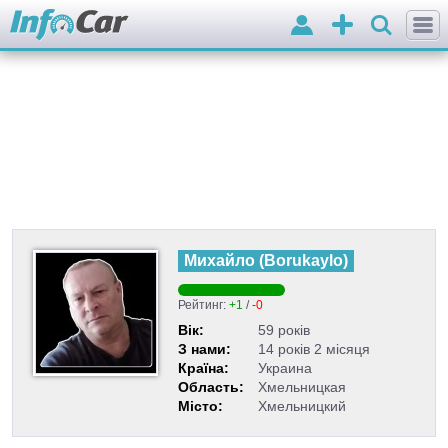
Вхід
Додати
оголошення
Михайло
(
Borukaylo
)
Рейтинг:
+1
/
-0
Вік:
59 років
З нами:
14 років 2 місяця
Країна:
Украина
Область:
Хмельницкая
Місто:
Хмельницкий