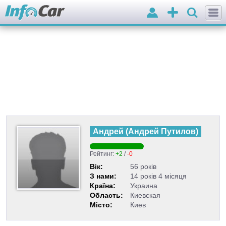
Вхід
Додати
оголошення
Андрей
(
Андрей Путилов
)
Рейтинг:
+2
/
-0
Вік:
56 років
З нами:
14 років 4 місяця
Країна:
Украина
Область:
Киевская
Місто:
Киев