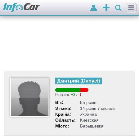
Вхід
Додати
оголошення
Дмитрий
(
Danyel
)
Рейтинг:
+3
/
-1
Вік:
55 років
З нами:
14 років 7 місяців
Країна:
Украина
Область:
Киевская
Місто:
Барышевка