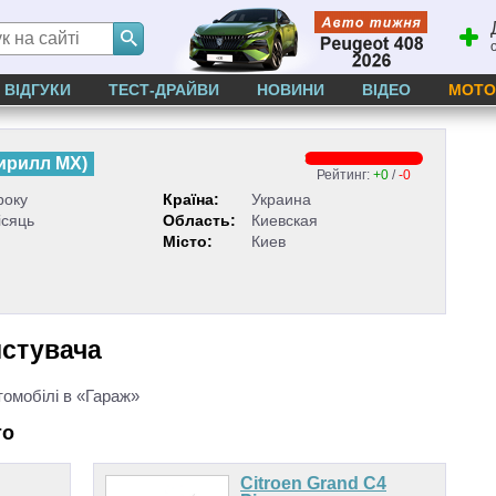
ВІДГУКИ
ТЕСТ-ДРАЙВИ
НОВИНИ
ВІДЕО
МОТО
ирилл МХ
)
Рейтинг:
+0
/
-0
року
Країна:
Украина
ісяць
Область:
Киевская
Місто:
Киев
истувача
томобілі в «Гараж»
то
Citroen Grand C4