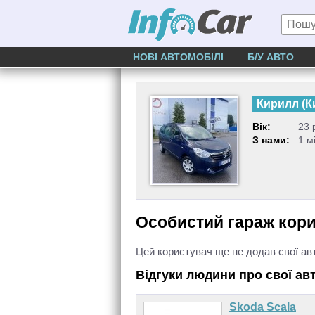
НОВІ АВТОМОБІЛІ
Б/У АВТО
Кирилл
(
К
Вік:
23 
З нами:
1 м
Особистий гараж кор
Цей користувач ще не додав свої ав
Відгуки людини про свої ав
Skoda Scala