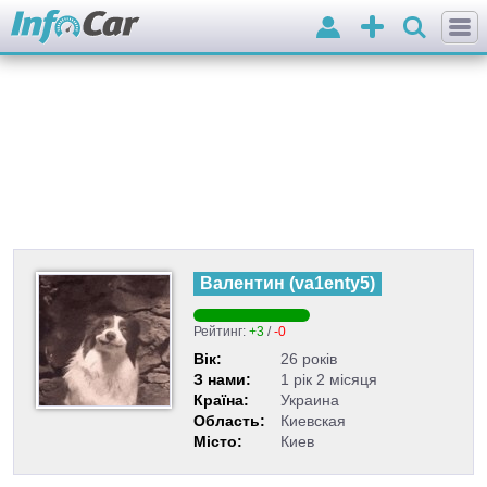
Вхід
Додати
оголошення
Валентин
(
va1enty5
)
Рейтинг:
+3
/
-0
Вік:
26 років
З нами:
1 рік 2 місяця
Країна:
Украина
Область:
Киевская
Місто:
Киев