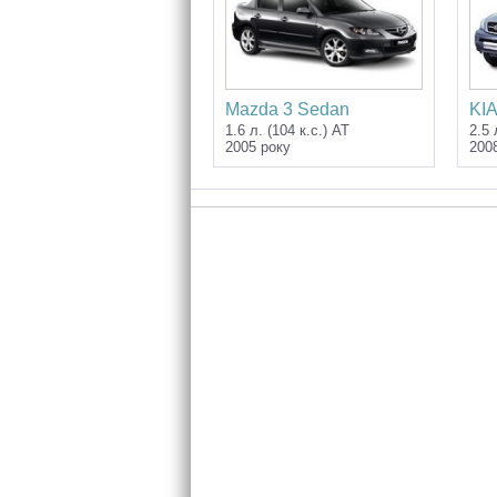
Mazda 3 Sedan
KIA
1.6 л. (104 к.с.) AT
2.5 
2005 року
200