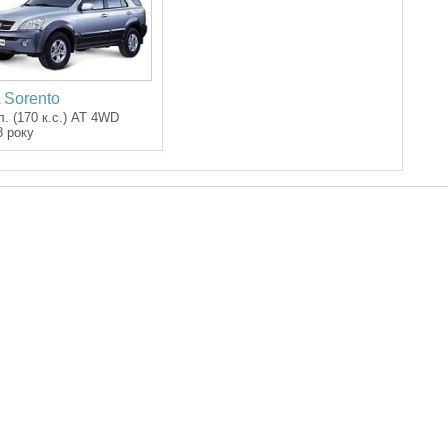
 Sorento
л. (170 к.с.) AT 4WD
8 року