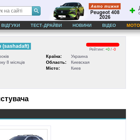
ВІДГУКИ
ТЕСТ-ДРАЙВИ
НОВИНИ
ВІДЕО
МОТО
р
(
sashadaft
)
Рейтинг:
+0
/
-0
років
Країна:
Украина
оку 8 місяців
Область:
Киевская
Місто:
Киев
истувача