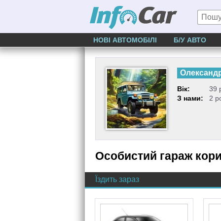
НОВІ АВТОМОБІЛІ
Б/У АВТО
Олександ
Вік:
39 
З нами:
2 р
Особистий гараж кор
Їздить зараз